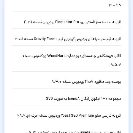
3.0.118
افزونه صفحه ساز المنتور پرو Elementor Pro وردپرس نسخه 4.2.1
افزونه فرم ساز حرفه ای وردپرس گرویتی فرم Gravity Forms نسخه 3.0.1
قالب فروشگاهی چندمنظوره وودمارت WoodMart ووکامرس نسخه
8.5.7
پوسته چندمنظوره The7 وردپرس نسخه 8.3.0
مجموعه 130 آیکون رایگان Icons8 به صورت SVG
افزونه فارسی سئو Yoast SEO Premium وردپرس نسخه حرفه ای 28.2
قالب وب سایت ساز avada وردپرس و ووکامرس نسخه 7.16.0