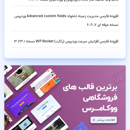
افزونه فارسی مدیریت زمینه دلخواه Advanced custom fields وردپرس
نسخه حرفه ای 6.8.7
افزونه فارسی افزایش سرعت وردپرس (راکت) WP Rocket نسخه 3.23.1