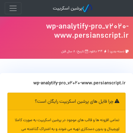
پرشین اسکریپت
wp-analytify-pro_v2020-
www.persianscript.ir
دسته بندی: |
۳۴ دانلود
تاریخ: ۸ سال قبل
wp-analytify-pro_v2020-www.persianscript.ir
چرا فایل های پرشین اسکریپت رایگان است؟
تمامی افزونه ها و قالب های موجود در پرشین اسکریپت به صورت کاملا
اورجینال و بدون دستکاری تهیه می شوند و به اشتراک گذاشته می