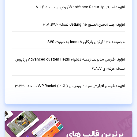
افزونه امنیتی Wordfence Security وردپرس نسخه 8.1.4
افزونه جت انجین المنتور JetEngine نسخه 3.8.13.2
مجموعه 130 آیکون رایگان Icons8 به صورت SVG
افزونه فارسی مدیریت زمینه دلخواه Advanced custom fields وردپرس
نسخه حرفه ای 6.8.7
افزونه فارسی افزایش سرعت وردپرس (راکت) WP Rocket نسخه 3.23.1