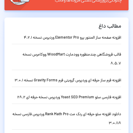
مطالب داغ
افزونه صفحه ساز المنتور پرو Elementor Pro وردپرس نسخه 4.2.1
قالب فروشگاهی چندمنظوره وودمارت WoodMart ووکامرس نسخه
8.5.7
افزونه فرم ساز حرفه ای وردپرس گرویتی فرم Gravity Forms نسخه 3.0.1
افزونه فارسی سئو Yoast SEO Premium وردپرس نسخه حرفه ای 28.2
دانلود افزونه سئو حرفه ای رنک مث Rank Math Pro وردپرس فارسی نسخه
3.0.118