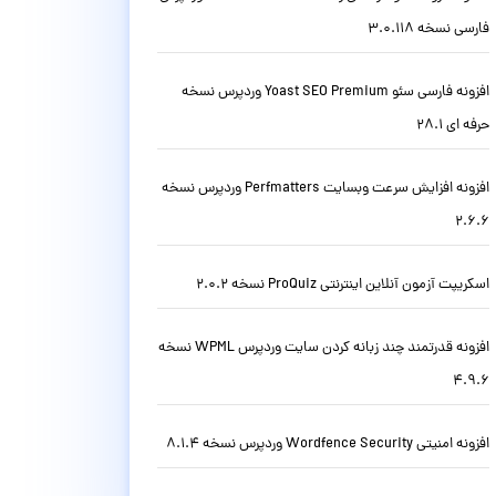
فارسی نسخه 3.0.118
افزونه فارسی سئو Yoast SEO Premium وردپرس نسخه
حرفه ای 28.1
افزونه افزایش سرعت وبسایت Perfmatters وردپرس نسخه
2.6.6
اسکریپت آزمون آنلاین اینترنتی ProQuiz نسخه 2.0.2
افزونه قدرتمند چند زبانه کردن سایت وردپرس WPML نسخه
4.9.6
افزونه امنیتی Wordfence Security وردپرس نسخه 8.1.4