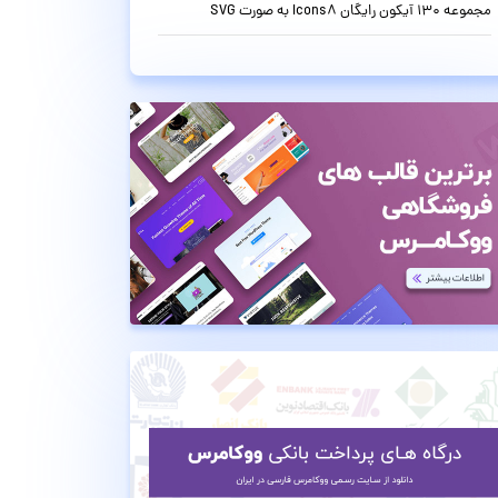
مجموعه 130 آیکون رایگان Icons8 به صورت SVG