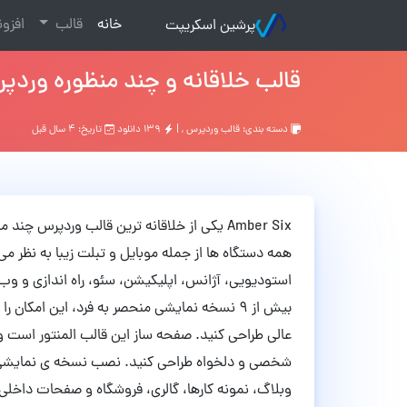
(current)
خانه
قالب
افزو
پرشین اسکریپت
قالب خلاقانه و چند منظوره وردپرس Amber Six نسخه
دسته بندی:
قالب وردپرس
, |
۱۳۹ دانلود
تاریخ: ۴ سال قبل
Amber Six یکی از خلاقانه ترین قالب وردپرس 
بیش از 9 نسخه نمایشی منحصر به فرد، این امکان
عالی طراحی کنید. صفحه ساز این قالب المنتور است و 
وبلاگ، نمونه کارها، گالری، فروشگاه و صفحات داخلی 