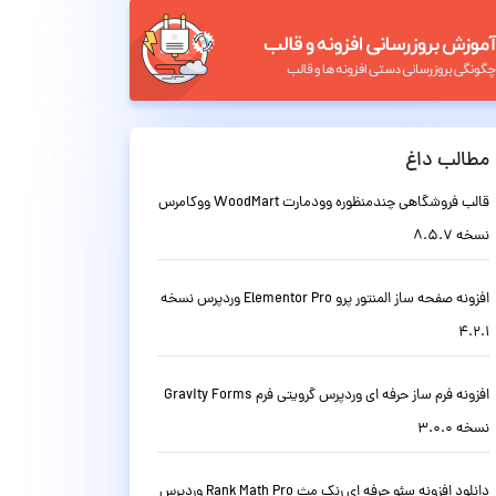
مطالب داغ
قالب فروشگاهی چندمنظوره وودمارت WoodMart ووکامرس
نسخه 8.5.7
افزونه صفحه ساز المنتور پرو Elementor Pro وردپرس نسخه
4.2.1
افزونه فرم ساز حرفه ای وردپرس گرویتی فرم Gravity Forms
نسخه 3.0.0
دانلود افزونه سئو حرفه ای رنک مث Rank Math Pro وردپرس