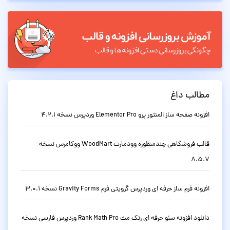
مطالب داغ
افزونه صفحه ساز المنتور پرو Elementor Pro وردپرس نسخه 4.2.1
قالب فروشگاهی چندمنظوره وودمارت WoodMart ووکامرس نسخه
8.5.7
افزونه فرم ساز حرفه ای وردپرس گرویتی فرم Gravity Forms نسخه 3.0.1
دانلود افزونه سئو حرفه ای رنک مث Rank Math Pro وردپرس فارسی نسخه