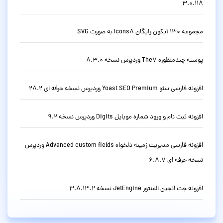
3.0.118
مجموعه 130 آیکون رایگان Icons8 به صورت SVG
پوسته چندمنظوره The7 وردپرس نسخه 8.3.0
افزونه فارسی سئو Yoast SEO Premium وردپرس نسخه حرفه ای 28.2
افزونه ثبت نام و ورود شماره موبایل Digits وردپرس نسخه 9.2
افزونه فارسی مدیریت زمینه دلخواه Advanced custom fields وردپرس
نسخه حرفه ای 6.8.7
افزونه جت انجین المنتور JetEngine نسخه 3.8.13.2