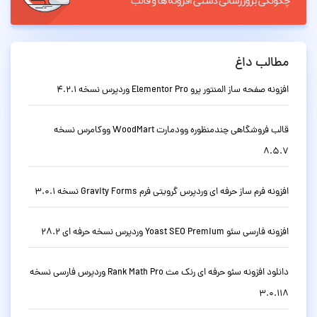
مطالب داغ
افزونه صفحه ساز المنتور پرو Elementor Pro وردپرس نسخه 4.2.1
قالب فروشگاهی چندمنظوره وودمارت WoodMart ووکامرس نسخه
8.5.7
افزونه فرم ساز حرفه ای وردپرس گرویتی فرم Gravity Forms نسخه 3.0.1
افزونه فارسی سئو Yoast SEO Premium وردپرس نسخه حرفه ای 28.2
دانلود افزونه سئو حرفه ای رنک مث Rank Math Pro وردپرس فارسی نسخه
3.0.118