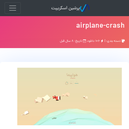
پرشین اسکریپت
airplane-crash
دسته بندی: |
۱۰۶ دانلود
تاریخ: ۸ سال قبل