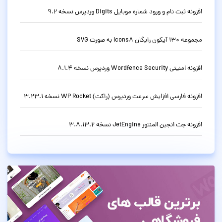
افزونه ثبت نام و ورود شماره موبایل Digits وردپرس نسخه 9.2
مجموعه 130 آیکون رایگان Icons8 به صورت SVG
افزونه امنیتی Wordfence Security وردپرس نسخه 8.1.4
افزونه فارسی افزایش سرعت وردپرس (راکت) WP Rocket نسخه 3.23.1
افزونه جت انجین المنتور JetEngine نسخه 3.8.13.2