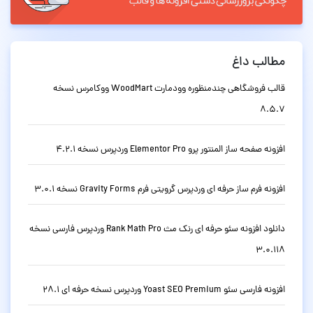
مطالب داغ
قالب فروشگاهی چندمنظوره وودمارت WoodMart ووکامرس نسخه
8.5.7
افزونه صفحه ساز المنتور پرو Elementor Pro وردپرس نسخه 4.2.1
افزونه فرم ساز حرفه ای وردپرس گرویتی فرم Gravity Forms نسخه 3.0.1
دانلود افزونه سئو حرفه ای رنک مث Rank Math Pro وردپرس فارسی نسخه
3.0.118
افزونه فارسی سئو Yoast SEO Premium وردپرس نسخه حرفه ای 28.1