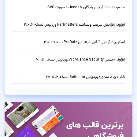
مجموعه 130 آیکون رایگان Icons8 به صورت SVG
افزونه افزایش سرعت وبسایت Perfmatters وردپرس نسخه 2.6.6
اسکریپت آزمون آنلاین اینترنتی ProQuiz نسخه 2.0.2
افزونه امنیتی Wordfence Security وردپرس نسخه 8.1.4
قالب چند منظوره وردپرس Betheme نسخه 28.5.6