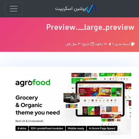
پرشین اسکریپت
Preview.__large_preview
دسته بندی: |
۱۸ دانلود
تاریخ: ۳ سال قبل