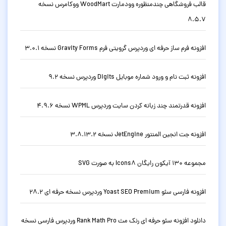
قالب فروشگاهی چندمنظوره وودمارت WoodMart ووکامرس نسخه
8.5.7
افزونه فرم ساز حرفه ای وردپرس گرویتی فرم Gravity Forms نسخه 3.0.1
افزونه ثبت نام و ورود شماره موبایل Digits وردپرس نسخه 9.2
افزونه قدرتمند چند زبانه کردن سایت وردپرس WPML نسخه 4.9.6
افزونه جت انجین المنتور JetEngine نسخه 3.8.13.2
مجموعه 130 آیکون رایگان Icons8 به صورت SVG
افزونه فارسی سئو Yoast SEO Premium وردپرس نسخه حرفه ای 28.2
دانلود افزونه سئو حرفه ای رنک مث Rank Math Pro وردپرس فارسی نسخه