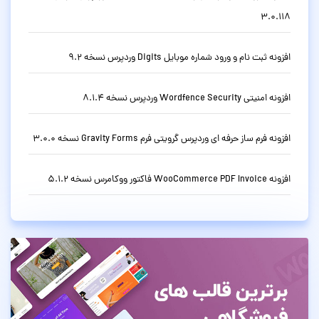
3.0.118
افزونه ثبت نام و ورود شماره موبایل Digits وردپرس نسخه 9.2
افزونه امنیتی Wordfence Security وردپرس نسخه 8.1.4
افزونه فرم ساز حرفه ای وردپرس گرویتی فرم Gravity Forms نسخه 3.0.0
افزونه WooCommerce PDF Invoice فاکتور ووکامرس نسخه 5.1.2