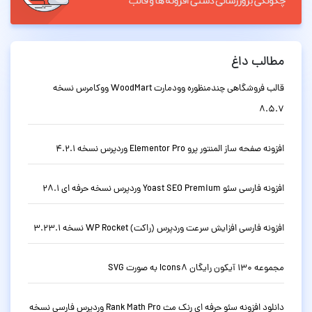
مطالب داغ
قالب فروشگاهی چندمنظوره وودمارت WoodMart ووکامرس نسخه
8.5.7
افزونه صفحه ساز المنتور پرو Elementor Pro وردپرس نسخه 4.2.1
افزونه فارسی سئو Yoast SEO Premium وردپرس نسخه حرفه ای 28.1
افزونه فارسی افزایش سرعت وردپرس (راکت) WP Rocket نسخه 3.23.1
مجموعه 130 آیکون رایگان Icons8 به صورت SVG
دانلود افزونه سئو حرفه ای رنک مث Rank Math Pro وردپرس فارسی نسخه