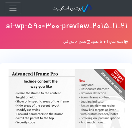
پرشین اسکریپت
ai-wp-590×300-preview_2015_11_21
دسته بندی: |
۵ دانلود
تاریخ: ۸ سال قبل