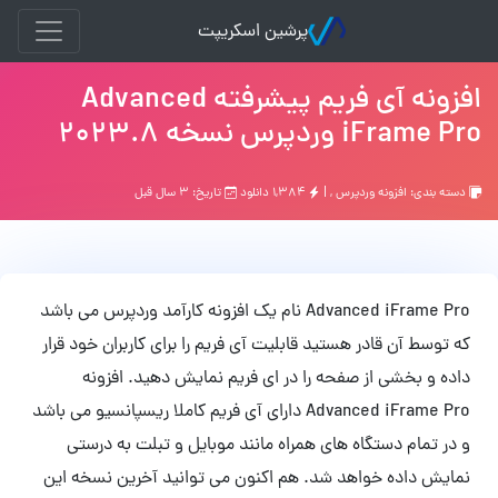
پرشین اسکریپت
افزونه آی فریم پیشرفته Advanced
iFrame Pro وردپرس نسخه 2023.8
دسته بندی:
افزونه وردپرس
, |
۱,۳۸۴ دانلود
تاریخ: ۳ سال قبل
Advanced iFrame Pro نام یک افزونه کارآمد وردپرس می باشد
که توسط آن قادر هستید قابلیت آی فریم را برای کاربران خود قرار
داده و بخشی از صفحه را در ای فریم نمایش دهید. افزونه
Advanced iFrame Pro دارای آی فریم کاملا ریسپانسیو می باشد
و در تمام دستگاه های همراه مانند موبایل و تبلت به درستی
نمایش داده خواهد شد. هم اکنون می توانید آخرین نسخه این