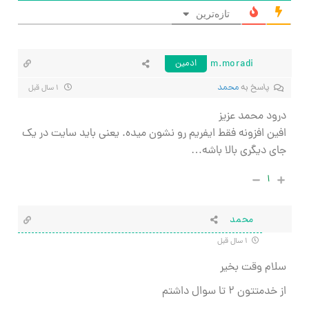
تازه‌ترین
m.moradi
ادمین
پاسخ به
محمد
۱ سال قبل
درود محمد عزیز
افین افزونه فقط ایفریم رو نشون میده. یعنی باید سایت در یک
جای دیگری بالا باشه…
۱
محمد
۱ سال قبل
سلام وقت بخیر
از خدمتتون ۲ تا سوال داشتم