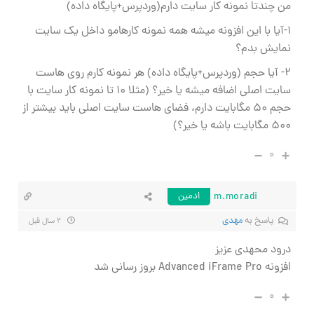
من چندتا نمونه کار سایت دارم(وردپرس+پایگاه داده)
۱-آیا با این افزونه میشه همه نمونه کارهامو داخل یک سایت
نمایش بدم؟
۲- آیا حجم (وردپرس+پایگاه داده) هر نمونه کارم روی هاست
سایت اصلی اضافه میشه یا خیر؟ (مثلا ۱۰ تا نمونه کار سایت با
حجم ۵۰ مگابایت دارم، فضای هاست سایت اصلی باید بیشتر از
۵۰۰ مگابایت باشه یا خیر؟)
۰
m.moradi
ادمین
پاسخ به
مهدی
۲ سال قبل
درود محهدی عزیز
افزونه Advanced iFrame Pro بروز رسانی شد
۰