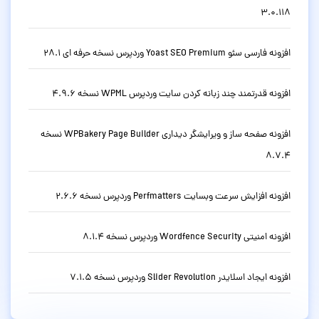
3.0.118
افزونه فارسی سئو Yoast SEO Premium وردپرس نسخه حرفه ای 28.1
افزونه قدرتمند چند زبانه کردن سایت وردپرس WPML نسخه 4.9.6
افزونه صفحه ساز و ویرایشگر دیداری WPBakery Page Builder نسخه
8.7.4
افزونه افزایش سرعت وبسایت Perfmatters وردپرس نسخه 2.6.6
افزونه امنیتی Wordfence Security وردپرس نسخه 8.1.4
افزونه ایجاد اسلایدر Slider Revolution وردپرس نسخه 7.1.5