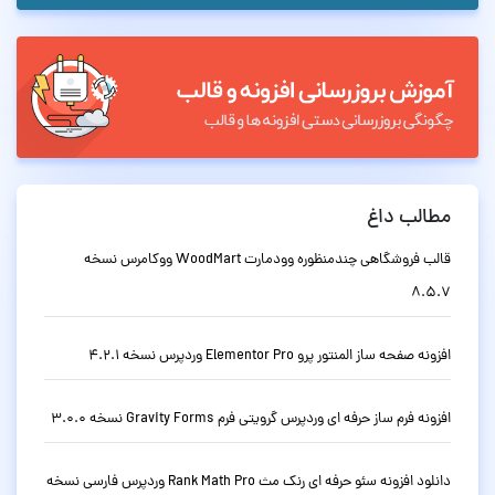
مطالب داغ
قالب فروشگاهی چندمنظوره وودمارت WoodMart ووکامرس نسخه
8.5.7
افزونه صفحه ساز المنتور پرو Elementor Pro وردپرس نسخه 4.2.1
افزونه فرم ساز حرفه ای وردپرس گرویتی فرم Gravity Forms نسخه 3.0.0
دانلود افزونه سئو حرفه ای رنک مث Rank Math Pro وردپرس فارسی نسخه