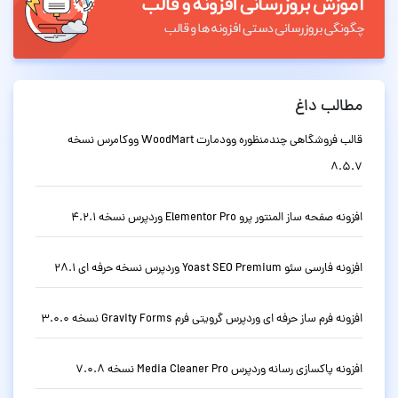
مطالب داغ
قالب فروشگاهی چندمنظوره وودمارت WoodMart ووکامرس نسخه
8.5.7
افزونه صفحه ساز المنتور پرو Elementor Pro وردپرس نسخه 4.2.1
افزونه فارسی سئو Yoast SEO Premium وردپرس نسخه حرفه ای 28.1
افزونه فرم ساز حرفه ای وردپرس گرویتی فرم Gravity Forms نسخه 3.0.0
افزونه پاکسازی رسانه وردپرس Media Cleaner Pro نسخه 7.0.8