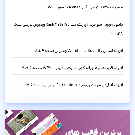
مجموعه 130 آیکون رایگان Icons8 به صورت SVG
دانلود افزونه سئو حرفه ای رنک مث Rank Math Pro وردپرس فارسی نسخه
3.0.118
افزونه امنیتی Wordfence Security وردپرس نسخه 8.1.4
افزونه قدرتمند چند زبانه کردن سایت وردپرس WPML نسخه 4.9.6
افزونه افزایش سرعت وبسایت Perfmatters وردپرس نسخه 2.6.6