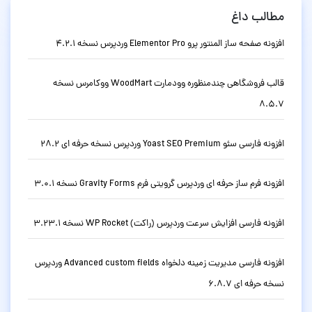
مطالب داغ
افزونه صفحه ساز المنتور پرو Elementor Pro وردپرس نسخه 4.2.1
قالب فروشگاهی چندمنظوره وودمارت WoodMart ووکامرس نسخه
8.5.7
افزونه فارسی سئو Yoast SEO Premium وردپرس نسخه حرفه ای 28.2
افزونه فرم ساز حرفه ای وردپرس گرویتی فرم Gravity Forms نسخه 3.0.1
افزونه فارسی افزایش سرعت وردپرس (راکت) WP Rocket نسخه 3.23.1
افزونه فارسی مدیریت زمینه دلخواه Advanced custom fields وردپرس
نسخه حرفه ای 6.8.7