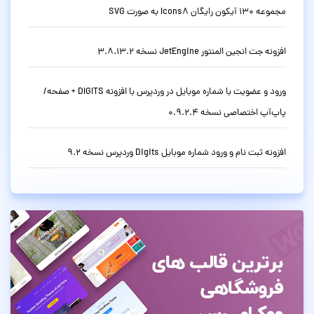
مجموعه 130 آیکون رایگان Icons8 به صورت SVG
افزونه جت انجین المنتور JetEngine نسخه 3.8.13.2
ورود و عضویت با شماره موبایل در وردپرس با افزونه DIGITS + صفحه/
پاپ‌آپ اختصاصی نسخه 0.9.2.4
افزونه ثبت نام و ورود شماره موبایل Digits وردپرس نسخه 9.2