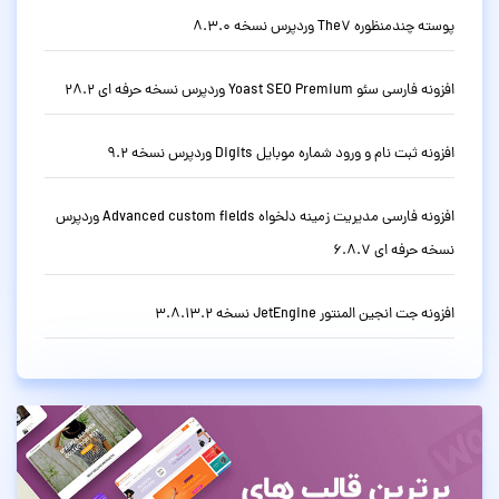
پوسته چندمنظوره The7 وردپرس نسخه 8.3.0
افزونه فارسی سئو Yoast SEO Premium وردپرس نسخه حرفه ای 28.2
افزونه ثبت نام و ورود شماره موبایل Digits وردپرس نسخه 9.2
افزونه فارسی مدیریت زمینه دلخواه Advanced custom fields وردپرس
نسخه حرفه ای 6.8.7
افزونه جت انجین المنتور JetEngine نسخه 3.8.13.2