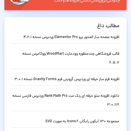
مطالب داغ
افزونه صفحه ساز المنتور پرو Elementor Pro وردپرس نسخه 4.2.1
قالب فروشگاهی چندمنظوره وودمارت WoodMart ووکامرس نسخه
8.5.7
افزونه فرم ساز حرفه ای وردپرس گرویتی فرم Gravity Forms نسخه 3.0.1
دانلود افزونه سئو حرفه ای رنک مث Rank Math Pro وردپرس فارسی نسخه
3.0.118
مجموعه 130 آیکون رایگان Icons8 به صورت SVG