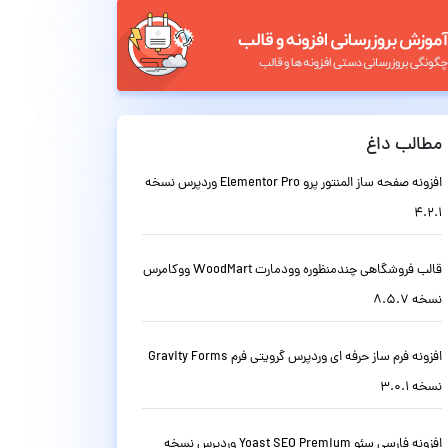
مطالب داغ
افزونه صفحه ساز المنتور پرو Elementor Pro وردپرس نسخه
4.2.1
قالب فروشگاهی چندمنظوره وودمارت WoodMart ووکامرس
نسخه 8.5.7
افزونه فرم ساز حرفه ای وردپرس گرویتی فرم Gravity Forms
نسخه 3.0.1
افزونه فارسی سئو Yoast SEO Premium وردپرس نسخه