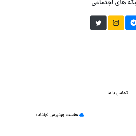
که های اجتماعی
تماس با ما
هاست وردپرس
فراداده