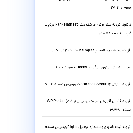
حرفه ای 28.2
دانلود افزونه سئو حرفه ای رنک مث Rank Math Pro وردپرس
فارسی نسخه 3.0.118
افزونه جت انجین المنتور JetEngine نسخه 3.8.13.2
مجموعه 130 آیکون رایگان Icons8 به صورت SVG
افزونه امنیتی Wordfence Security وردپرس نسخه 8.1.4
افزونه فارسی افزایش سرعت وردپرس (راکت) WP Rocket
نسخه 3.23.1
افزونه ثبت نام و ورود شماره موبایل Digits وردپرس نسخه