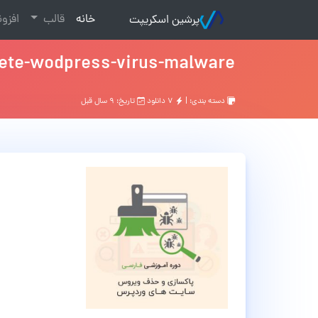
(current)
خانه
قالب
افزو
پرشین اسکریپت
lete-wodpress-virus-malware
دسته بندی: |
۷ دانلود
تاریخ: ۹ سال قبل