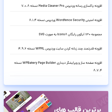
افزونه پاکسازی رسانه وردپرس Media Cleaner Pro نسخه 7.0.8
افزونه امنیتی Wordfence Security وردپرس نسخه 8.1.4
مجموعه 130 آیکون رایگان Icons8 به صورت SVG
افزونه قدرتمند چند زبانه کردن سایت وردپرس WPML نسخه 4.9.6
افزونه صفحه ساز و ویرایشگر دیداری WPBakery Page Builder نسخه
8.7.4