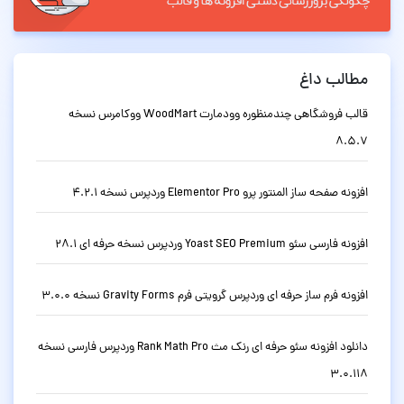
مطالب داغ
قالب فروشگاهی چندمنظوره وودمارت WoodMart ووکامرس نسخه
8.5.7
افزونه صفحه ساز المنتور پرو Elementor Pro وردپرس نسخه 4.2.1
افزونه فارسی سئو Yoast SEO Premium وردپرس نسخه حرفه ای 28.1
افزونه فرم ساز حرفه ای وردپرس گرویتی فرم Gravity Forms نسخه 3.0.0
دانلود افزونه سئو حرفه ای رنک مث Rank Math Pro وردپرس فارسی نسخه
3.0.118