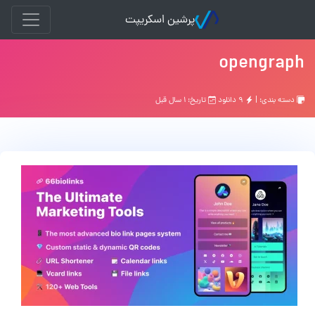
پرشین اسکریپت
opengraph
دسته بندی: |
۹ دانلود
تاریخ: ۱ سال قبل