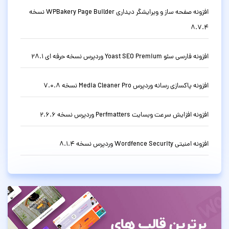
افزونه صفحه ساز و ویرایشگر دیداری WPBakery Page Builder نسخه
8.7.4
افزونه فارسی سئو Yoast SEO Premium وردپرس نسخه حرفه ای 28.1
افزونه پاکسازی رسانه وردپرس Media Cleaner Pro نسخه 7.0.8
افزونه افزایش سرعت وبسایت Perfmatters وردپرس نسخه 2.6.6
افزونه امنیتی Wordfence Security وردپرس نسخه 8.1.4