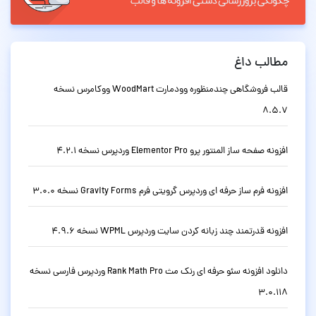
مطالب داغ
قالب فروشگاهی چندمنظوره وودمارت WoodMart ووکامرس نسخه
8.5.7
افزونه صفحه ساز المنتور پرو Elementor Pro وردپرس نسخه 4.2.1
افزونه فرم ساز حرفه ای وردپرس گرویتی فرم Gravity Forms نسخه 3.0.0
افزونه قدرتمند چند زبانه کردن سایت وردپرس WPML نسخه 4.9.6
دانلود افزونه سئو حرفه ای رنک مث Rank Math Pro وردپرس فارسی نسخه
3.0.118