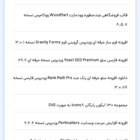
قالب فروشگاهی چندمنظوره وودمارت WoodMart ووکامرس نسخه
8.5.7
افزونه فرم ساز حرفه ای وردپرس گرویتی فرم Gravity Forms نسخه 3.0.1
افزونه فارسی سئو Yoast SEO Premium وردپرس نسخه حرفه ای 28.2
دانلود افزونه سئو حرفه ای رنک مث Rank Math Pro وردپرس فارسی نسخه
3.0.118
مجموعه 130 آیکون رایگان Icons8 به صورت SVG
افزونه افزایش سرعت وبسایت Perfmatters وردپرس نسخه 2.6.6