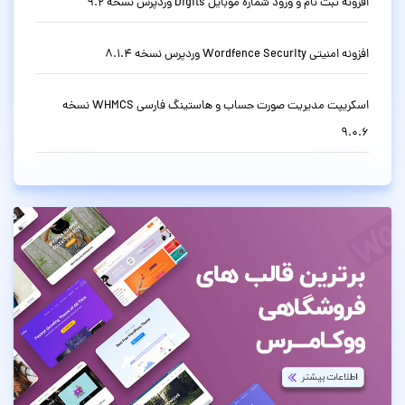
افزونه ثبت نام و ورود شماره موبایل Digits وردپرس نسخه 9.2
افزونه امنیتی Wordfence Security وردپرس نسخه 8.1.4
اسکریپت مدیریت صورت حساب و هاستینگ فارسی WHMCS نسخه
9.0.6