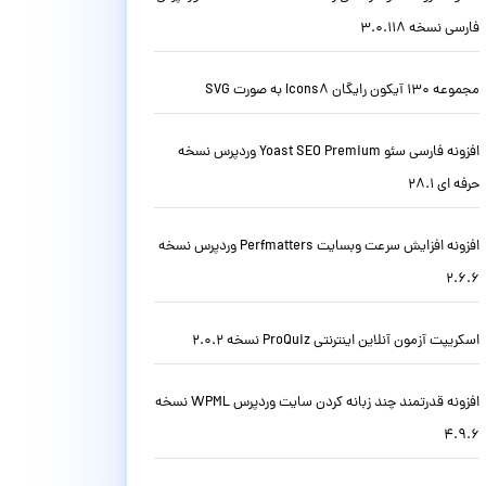
فارسی نسخه 3.0.118
مجموعه 130 آیکون رایگان Icons8 به صورت SVG
افزونه فارسی سئو Yoast SEO Premium وردپرس نسخه
حرفه ای 28.1
افزونه افزایش سرعت وبسایت Perfmatters وردپرس نسخه
2.6.6
اسکریپت آزمون آنلاین اینترنتی ProQuiz نسخه 2.0.2
افزونه قدرتمند چند زبانه کردن سایت وردپرس WPML نسخه
4.9.6