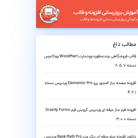
مطالب داغ
قالب فروشگاهی چندمنظوره وودمارت WoodMart ووکامرس
نسخه 8.5.7
افزونه صفحه ساز المنتور پرو Elementor Pro وردپرس نسخه
4.2.1
افزونه فرم ساز حرفه ای وردپرس گرویتی فرم Gravity Forms
نسخه 3.0.0
دانلود افزونه سئو حرفه ای رنک مث Rank Math Pro وردپرس