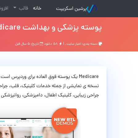
(current)
خانه
قالب
افزو
پرشین اسکریپت
پوسته پزشکی و بهداشت Medicare وردپرس نسخه ی 1.7.3
دسته بندی:
اخبار سایت
, |
۵۸ دانلود
تاریخ: ۵ سال قبل
Medicare یک پوسته فوق العاده برای وردپرس است. از این تم برای حوزه بهداشت و درمان استفاده می شود.
نسخه ی نمایشی از جمله
خدمات کلینیک،
قلب، جراح
جراحی زیبایی،
کلینیک اطفال،
دامپزشکی،
روانپزشکی