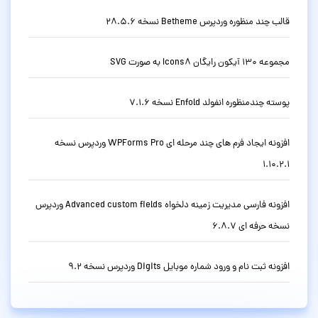
قالب چند منظوره وردپرس Betheme نسخه 28.5.6
مجموعه 130 آیکون رایگان Icons8 به صورت SVG
پوسته چندمنظوره انفولد Enfold نسخه 7.1.6
افزونه ایجاد فرم های چند مرحله ای WPForms Pro وردپرس نسخه
1.10.2.1
افزونه فارسی مدیریت زمینه دلخواه Advanced custom fields وردپرس
نسخه حرفه ای 6.8.7
افزونه ثبت نام و ورود شماره موبایل Digits وردپرس نسخه 9.2