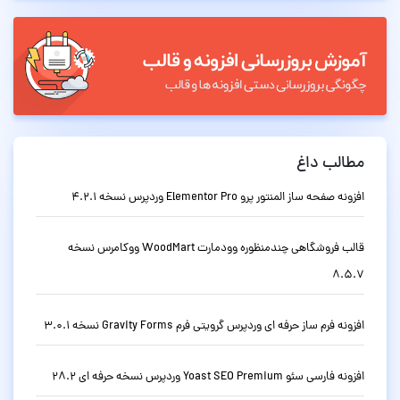
مطالب داغ
افزونه صفحه ساز المنتور پرو Elementor Pro وردپرس نسخه 4.2.1
قالب فروشگاهی چندمنظوره وودمارت WoodMart ووکامرس نسخه
8.5.7
افزونه فرم ساز حرفه ای وردپرس گرویتی فرم Gravity Forms نسخه 3.0.1
افزونه فارسی سئو Yoast SEO Premium وردپرس نسخه حرفه ای 28.2