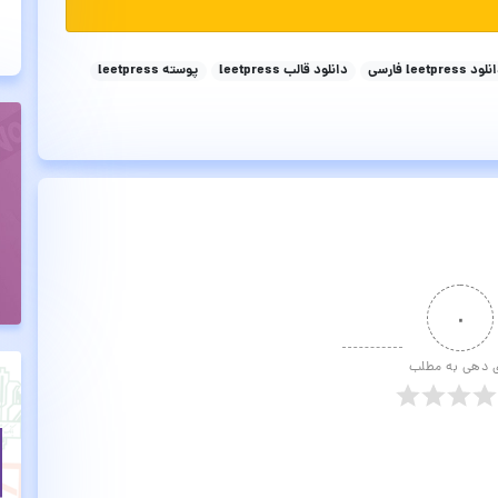
ود leetpress فارسی
دانلود قالب leetpress
پوسته leetpress
۰
ی دهی به مطلب