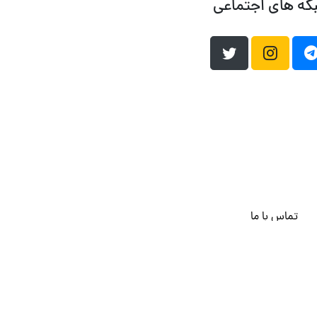
که های اجتماعی
تماس با ما
هاست وردپرس
فراداده