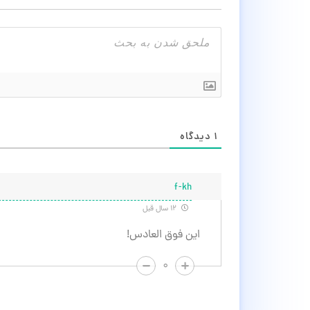
۱
دیدگاه
f-kh
۱۲ سال قبل
این فوق العادس!
۰