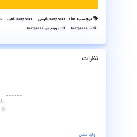
برچسب ها:
leetpress فارسی
leetpress قالب
دانل
قالب leetpress
قالب وردپرس leetpress
نظرات
رأ
وارد شدن