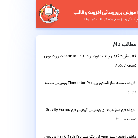
مطالب داغ
قالب فروشگاهی چندمنظوره وودمارت WoodMart ووکامرس
نسخه 8.5.7
افزونه صفحه ساز المنتور پرو Elementor Pro وردپرس نسخه
4.2.1
افزونه فرم ساز حرفه ای وردپرس گرویتی فرم Gravity Forms
نسخه 3.0.0
دانلود افزونه سئو حرفه ای رنک مث Rank Math Pro وردپرس