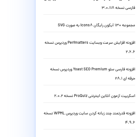
فارسی نسخه 3.0.118
مجموعه 130 آیکون رایگان Icons8 به صورت SVG
افزونه افزایش سرعت وبسایت Perfmatters وردپرس نسخه
2.6.6
افزونه فارسی سئو Yoast SEO Premium وردپرس نسخه
حرفه ای 28.1
اسکریپت آزمون آنلاین اینترنتی ProQuiz نسخه 2.0.2
افزونه قدرتمند چند زبانه کردن سایت وردپرس WPML نسخه
4.9.6