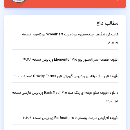
مطالب داغ
قالب فروشگاهی چندمنظوره وودمارت WoodMart ووکامرس نسخه
8.5.7
افزونه صفحه ساز المنتور پرو Elementor Pro وردپرس نسخه 4.2.1
افزونه فرم ساز حرفه ای وردپرس گرویتی فرم Gravity Forms نسخه 3.0.0
دانلود افزونه سئو حرفه ای رنک مث Rank Math Pro وردپرس فارسی نسخه
3.0.118
افزونه افزایش سرعت وبسایت Perfmatters وردپرس نسخه 2.6.6