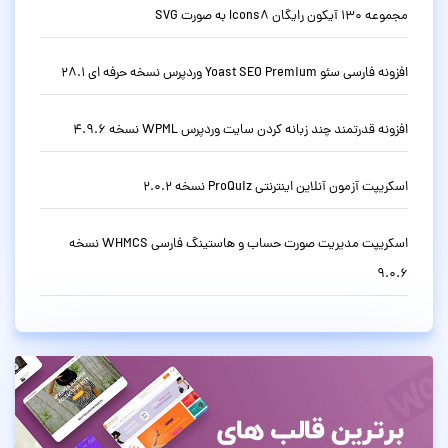
مجموعه 130 آیکون رایگان Icons8 به صورت SVG
افزونه فارسی سئو Yoast SEO Premium وردپرس نسخه حرفه ای 28.1
افزونه قدرتمند چند زبانه کردن سایت وردپرس WPML نسخه 4.9.6
اسکریپت آزمون آنلاین اینترنتی ProQuiz نسخه 2.0.2
اسکریپت مدیریت صورت حساب و هاستینگ فارسی WHMCS نسخه
9.0.6