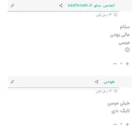
انجمن سئو seoforum.ir
۱۴ سال قبل
سلام
عالی بودن
مرسی
🙂
۰
هومن
۱۴ سال قبل
خیلی مرسی
لایک :دی
۰