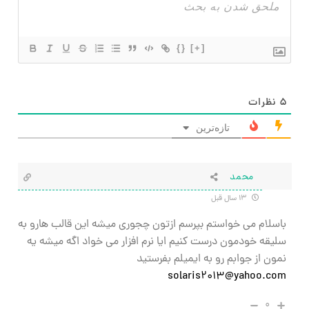
{}
[+]
۵
نظرات
تازه‌ترین
محمد
۱۳ سال قبل
باسلام می خواستم بپرسم ازتون چجوری میشه این قالب هارو به
سلیقه خودمون درست کنیم ایا نرم افزار می خواد اگه میشه یه
نمون از جوابم رو به ایمیلم بفرستید
solaris2013@yahoo.com
۰