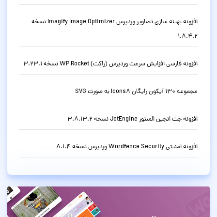
افزونه بهینه سازی تصاویر وردپرس Imagify Image Optimizer نسخه
1.8.4.2
افزونه فارسی افزایش سرعت وردپرس (راکت) WP Rocket نسخه 3.23.1
مجموعه 130 آیکون رایگان Icons8 به صورت SVG
افزونه جت انجین المنتور JetEngine نسخه 3.8.13.2
افزونه امنیتی Wordfence Security وردپرس نسخه 8.1.4