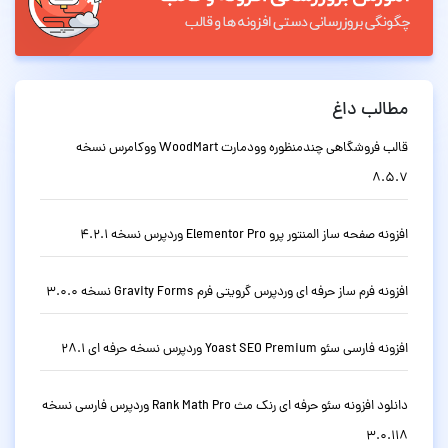
مطالب داغ
قالب فروشگاهی چندمنظوره وودمارت WoodMart ووکامرس نسخه
8.5.7
افزونه صفحه ساز المنتور پرو Elementor Pro وردپرس نسخه 4.2.1
افزونه فرم ساز حرفه ای وردپرس گرویتی فرم Gravity Forms نسخه 3.0.0
افزونه فارسی سئو Yoast SEO Premium وردپرس نسخه حرفه ای 28.1
دانلود افزونه سئو حرفه ای رنک مث Rank Math Pro وردپرس فارسی نسخه
3.0.118