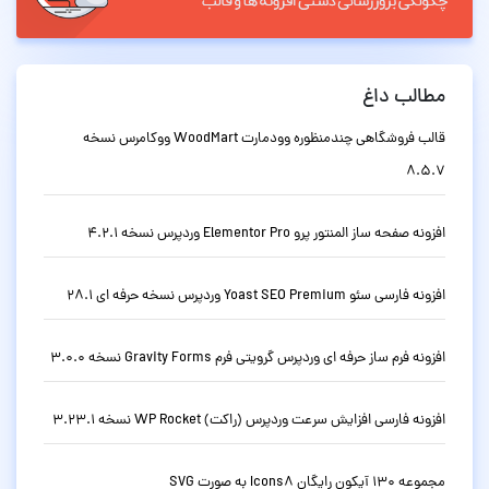
مطالب داغ
قالب فروشگاهی چندمنظوره وودمارت WoodMart ووکامرس نسخه
8.5.7
افزونه صفحه ساز المنتور پرو Elementor Pro وردپرس نسخه 4.2.1
افزونه فارسی سئو Yoast SEO Premium وردپرس نسخه حرفه ای 28.1
افزونه فرم ساز حرفه ای وردپرس گرویتی فرم Gravity Forms نسخه 3.0.0
افزونه فارسی افزایش سرعت وردپرس (راکت) WP Rocket نسخه 3.23.1
مجموعه 130 آیکون رایگان Icons8 به صورت SVG