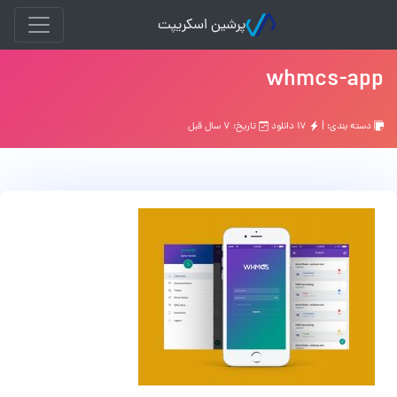
پرشین اسکریپت
whmcs-app
دسته بندی: |
۱۷ دانلود
تاریخ: ۷ سال قبل