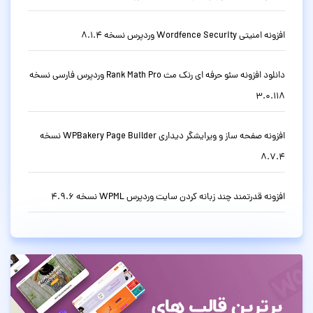
افزونه امنیتی Wordfence Security وردپرس نسخه 8.1.4
دانلود افزونه سئو حرفه ای رنک مث Rank Math Pro وردپرس فارسی نسخه
3.0.118
افزونه صفحه ساز و ویرایشگر دیداری WPBakery Page Builder نسخه
8.7.4
افزونه قدرتمند چند زبانه کردن سایت وردپرس WPML نسخه 4.9.6