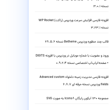
نسخه 3.0.1
افزونه فارسی افزایش سرعت وردپرس (راکت) WP Rocket
نسخه 3.23.1
قالب چند منظوره وردپرس Betheme نسخه 28.5.6
ورود و عضویت با شماره موبایل در وردپرس با افزونه DIGITS
+ صفحه/پاپ‌آپ اختصاصی نسخه 0.9.2.4
افزونه فارسی مدیریت زمینه دلخواه Advanced custom
fields وردپرس نسخه حرفه ای 6.8.7
مجموعه 130 آیکون رایگان Icons8 به صورت SVG