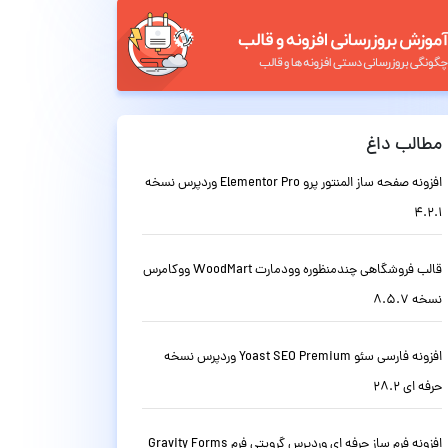
مطالب داغ
افزونه صفحه ساز المنتور پرو Elementor Pro وردپرس نسخه
4.2.1
قالب فروشگاهی چندمنظوره وودمارت WoodMart ووکامرس
نسخه 8.5.7
افزونه فارسی سئو Yoast SEO Premium وردپرس نسخه
حرفه ای 28.2
افزونه فرم ساز حرفه ای وردپرس گرویتی فرم Gravity Forms