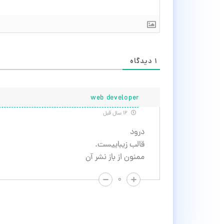
۱
دیدگاه
web developer
۱۲ سال قبل
درود
قالب زیباییست.
ممنون از باز نشر آن
۰