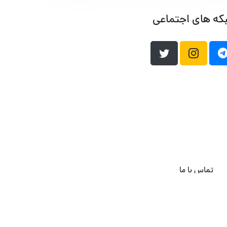
که های اجتماعی
تماس با ما
هاست وردپرس
فراداده