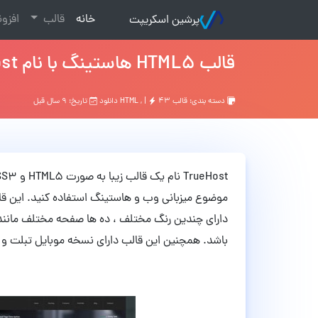
(current)
خانه
قالب
افزو
پرشین اسکریپت
قالب HTML5 هاستینگ با نام TrueHost
دسته بندی:
قالب HTML
۴۳ دانلود
, |
تاریخ: ۹ سال قبل
موضوع میزبانی وب و هاستینگ استفاده کنید. این قال
دارای چندین رنگ مختلف ، ده ها صفحه مختلف مان
باشد. همچنین این قالب دارای نسخه موبایل تبلت و م