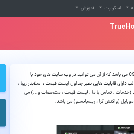
نه
اسکریپت
آموزش
TrueHost نام یک قالب زیبا به صورت HTML5 و CSS3 می باشد که از آن می توانید در وب سایت های خود با
ب دارای قابلیت هایی نظیر جداول لیست قیمت ، اسلایدر زیبا ،
ند (خدمات ، تماس با ما ، لیست قیمت ، مشخصات و…) می
وبایل (واکنش گرا ، ریسپانسیو) می باشد.