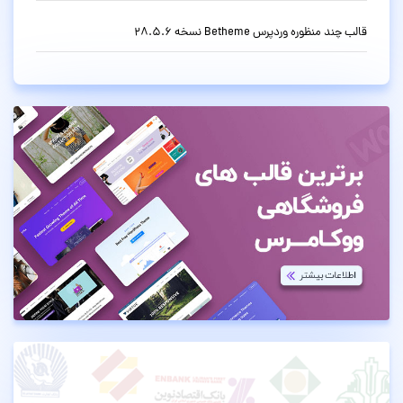
قالب چند منظوره وردپرس Betheme نسخه 28.5.6