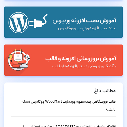
مطالب داغ
قالب فروشگاهی چندمنظوره وودمارت WoodMart ووکامرس نسخه
8.5.7
افزونه صفحه ساز المنتور پرو Elementor Pro وردپرس نسخه 4.2.1