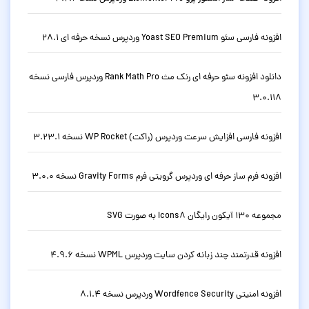
افزونه فارسی سئو Yoast SEO Premium وردپرس نسخه حرفه ای 28.1
دانلود افزونه سئو حرفه ای رنک مث Rank Math Pro وردپرس فارسی نسخه
3.0.118
افزونه فارسی افزایش سرعت وردپرس (راکت) WP Rocket نسخه 3.23.1
افزونه فرم ساز حرفه ای وردپرس گرویتی فرم Gravity Forms نسخه 3.0.0
مجموعه 130 آیکون رایگان Icons8 به صورت SVG
افزونه قدرتمند چند زبانه کردن سایت وردپرس WPML نسخه 4.9.6
افزونه امنیتی Wordfence Security وردپرس نسخه 8.1.4