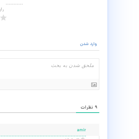
رأ
وارد شدن
۹
نظرات
amir