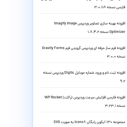
فارسی نسخه 3.0.118
افزونه بهینه سازی تصاویر وردپرس Imagify Image
Optimizer نسخه 1.8.4.2
افزونه فرم ساز حرفه ای وردپرس گرویتی فرم Gravity Forms
نسخه 3.0.0
افزونه ثبت نام و ورود شماره موبایل Digits وردپرس نسخه
9.2
افزونه فارسی افزایش سرعت وردپرس (راکت) WP Rocket
نسخه 3.23.1
مجموعه 130 آیکون رایگان Icons8 به صورت SVG