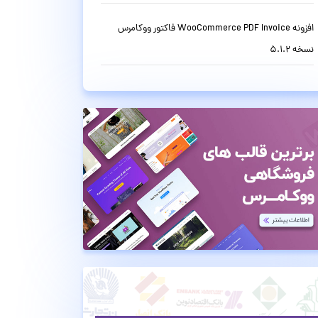
افزونه WooCommerce PDF Invoice فاکتور ووکامرس
نسخه 5.1.2