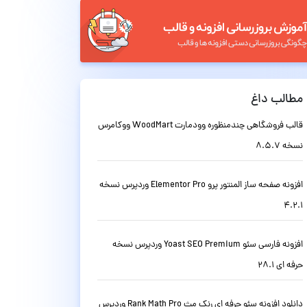
مطالب داغ
قالب فروشگاهی چندمنظوره وودمارت WoodMart ووکامرس
نسخه 8.5.7
افزونه صفحه ساز المنتور پرو Elementor Pro وردپرس نسخه
4.2.1
افزونه فارسی سئو Yoast SEO Premium وردپرس نسخه
حرفه ای 28.1
دانلود افزونه سئو حرفه ای رنک مث Rank Math Pro وردپرس