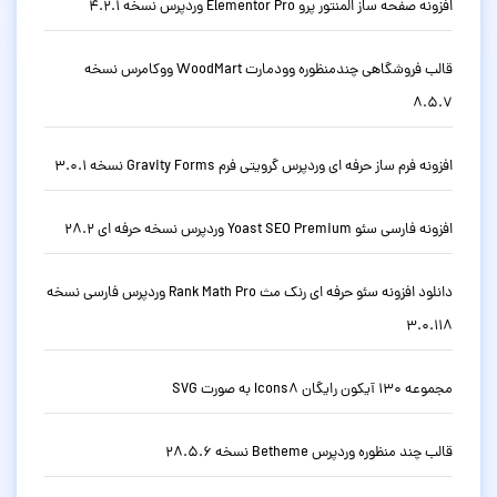
افزونه صفحه ساز المنتور پرو Elementor Pro وردپرس نسخه 4.2.1
قالب فروشگاهی چندمنظوره وودمارت WoodMart ووکامرس نسخه
8.5.7
افزونه فرم ساز حرفه ای وردپرس گرویتی فرم Gravity Forms نسخه 3.0.1
افزونه فارسی سئو Yoast SEO Premium وردپرس نسخه حرفه ای 28.2
دانلود افزونه سئو حرفه ای رنک مث Rank Math Pro وردپرس فارسی نسخه
3.0.118
مجموعه 130 آیکون رایگان Icons8 به صورت SVG
قالب چند منظوره وردپرس Betheme نسخه 28.5.6