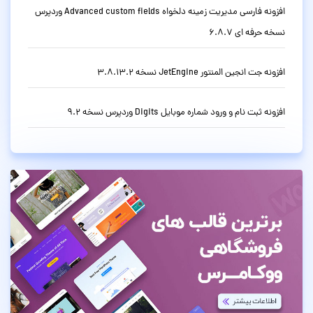
افزونه فارسی مدیریت زمینه دلخواه Advanced custom fields وردپرس
نسخه حرفه ای 6.8.7
افزونه جت انجین المنتور JetEngine نسخه 3.8.13.2
افزونه ثبت نام و ورود شماره موبایل Digits وردپرس نسخه 9.2