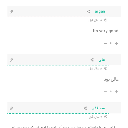
argan
۸ سال قبل
its very good…
۰
علی
۸ سال قبل
عالی بود
۰
مصطفی
۹ سال قبل