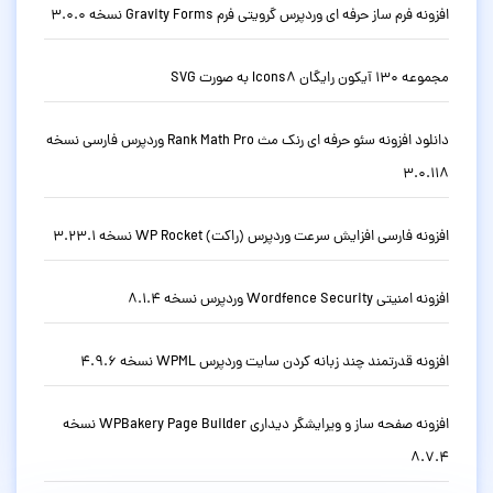
افزونه فرم ساز حرفه ای وردپرس گرویتی فرم Gravity Forms نسخه 3.0.0
مجموعه 130 آیکون رایگان Icons8 به صورت SVG
دانلود افزونه سئو حرفه ای رنک مث Rank Math Pro وردپرس فارسی نسخه
3.0.118
افزونه فارسی افزایش سرعت وردپرس (راکت) WP Rocket نسخه 3.23.1
افزونه امنیتی Wordfence Security وردپرس نسخه 8.1.4
افزونه قدرتمند چند زبانه کردن سایت وردپرس WPML نسخه 4.9.6
افزونه صفحه ساز و ویرایشگر دیداری WPBakery Page Builder نسخه
8.7.4