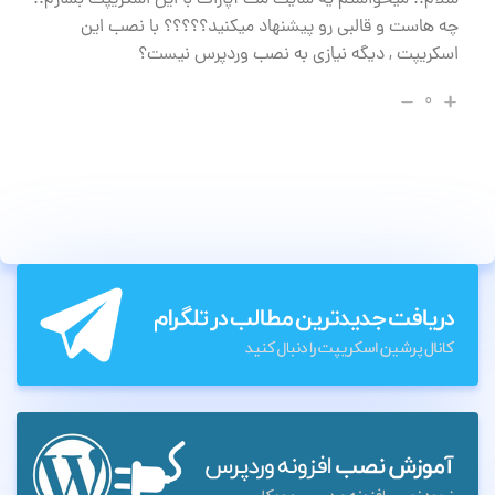
سلام.. میخواستم یه سایت مث آپارات با این اسکریپت بسازم..
چه هاست و قالبی رو پیشنهاد میکنید؟؟؟؟؟ با نصب این
اسکریپت , دیگه نیازی به نصب وردپرس نیست؟
۰