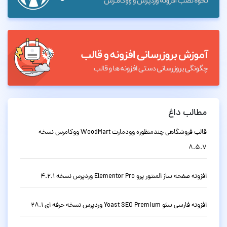
مطالب داغ
قالب فروشگاهی چندمنظوره وودمارت WoodMart ووکامرس نسخه
8.5.7
افزونه صفحه ساز المنتور پرو Elementor Pro وردپرس نسخه 4.2.1
افزونه فارسی سئو Yoast SEO Premium وردپرس نسخه حرفه ای 28.1