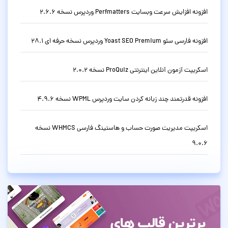
افزونه افزایش سرعت وبسایت Perfmatters وردپرس نسخه 2.6.6
افزونه فارسی سئو Yoast SEO Premium وردپرس نسخه حرفه ای 28.1
اسکریپت آزمون آنلاین اینترنتی ProQuiz نسخه 2.0.2
افزونه قدرتمند چند زبانه کردن سایت وردپرس WPML نسخه 4.9.6
اسکریپت مدیریت صورت حساب و هاستینگ فارسی WHMCS نسخه
9.0.6