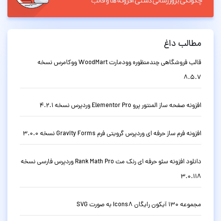
مطالب داغ
قالب فروشگاهی چندمنظوره وودمارت WoodMart ووکامرس نسخه
8.5.7
افزونه صفحه ساز المنتور پرو Elementor Pro وردپرس نسخه 4.2.1
افزونه فرم ساز حرفه ای وردپرس گرویتی فرم Gravity Forms نسخه 3.0.0
دانلود افزونه سئو حرفه ای رنک مث Rank Math Pro وردپرس فارسی نسخه
3.0.118
مجموعه 130 آیکون رایگان Icons8 به صورت SVG