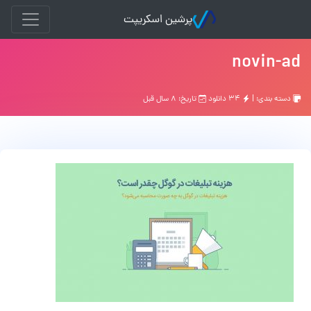
پرشین اسکریپت
novin-ad
دسته بندی: |
۳۴ دانلود
تاریخ: ۸ سال قبل