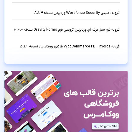
افزونه امنیتی Wordfence Security وردپرس نسخه 8.1.4
افزونه فرم ساز حرفه ای وردپرس گرویتی فرم Gravity Forms نسخه 3.0.0
افزونه WooCommerce PDF Invoice فاکتور ووکامرس نسخه 5.1.2