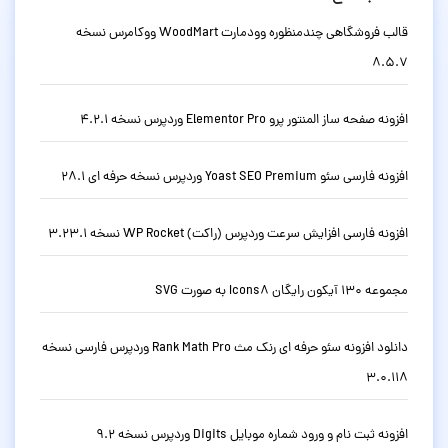
قالب فروشگاهی چندمنظوره وودمارت WoodMart ووکامرس نسخه
8.5.7
افزونه صفحه ساز المنتور پرو Elementor Pro وردپرس نسخه 4.2.1
افزونه فارسی سئو Yoast SEO Premium وردپرس نسخه حرفه ای 28.1
افزونه فارسی افزایش سرعت وردپرس (راکت) WP Rocket نسخه 3.23.1
مجموعه 130 آیکون رایگان Icons8 به صورت SVG
دانلود افزونه سئو حرفه ای رنک مث Rank Math Pro وردپرس فارسی نسخه
3.0.118
افزونه ثبت نام و ورود شماره موبایل Digits وردپرس نسخه 9.2