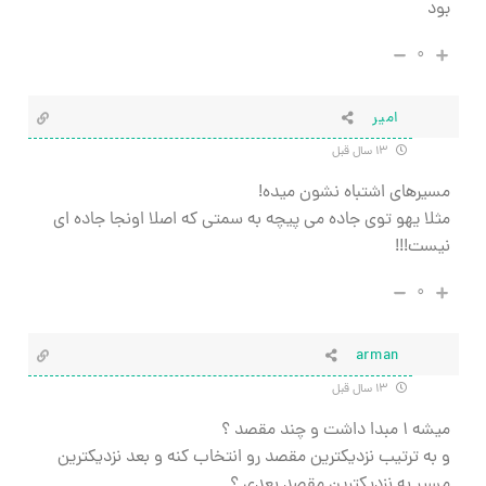
بود
۰
امیر
۱۳ سال قبل
مسیرهای اشتباه نشون میده!
مثلا یهو توی جاده می پیچه به سمتی که اصلا اونجا جاده ای
نیست!!!
۰
arman
۱۳ سال قبل
ميشه ۱ مبدا داشت و چند مقصد ؟
و به ترتيب نزديکترين مقصد رو انتخاب کنه و بعد نزديکترين
مسير به نزديکترين مقصد بعدی ؟