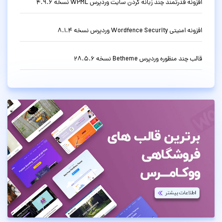
افزونه قدرتمند چند زبانه کردن سایت وردپرس WPML نسخه 4.9.6
افزونه امنیتی Wordfence Security وردپرس نسخه 8.1.4
قالب چند منظوره وردپرس Betheme نسخه 28.5.6