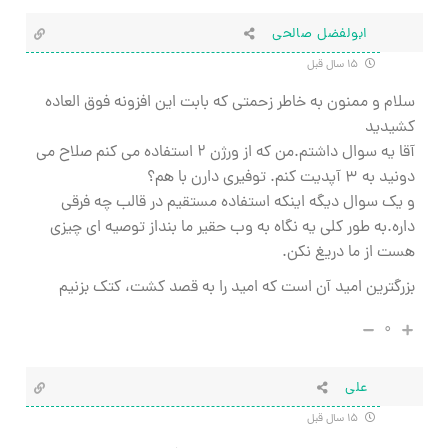
ابولفضل صالحي
۱۵ سال قبل
سلام و ممنون به خاطر زحمتي كه بابت اين افزونه فوق العاده
كشيديد
آقا يه سوال داشتم.من كه از ورژن ۲ استفاده مي كنم صلاح مي
دونيد به ۳ آپديت كنم. توفيري دارن با هم؟
و يك سوال ديگه اينكه استفاده مستقيم در قالب چه فرقي
داره.به طور كلي يه نگاه به وب حقير ما بنداز توصيه اي چيزي
هست از ما دريغ نكن.
بزرگترين اميد آن است كه اميد را به قصد كشت، كتك بزنيم
۰
علی
۱۵ سال قبل