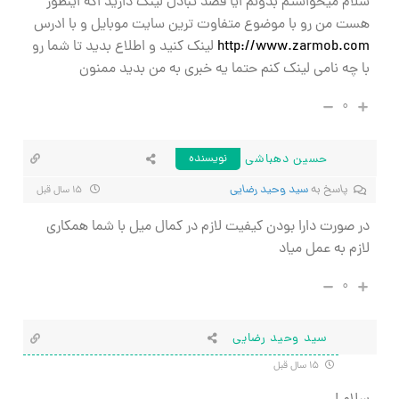
سلام میخواستم بدونم ایا قصد تبادل لینک دارید اگه اینطور
هست من رو با موضوع متفاوت ترین سایت موبایل و با ادرس
http://www.zarmob.com
لينك كنيد و اطلاع بديد تا شما رو
با چه نامي لينك كنم حتما يه خبري به من بديد ممنون
۰
حسین دهباشی
نویسنده
پاسخ به
سید وحید رضایی
۱۵ سال قبل
در صورت دارا بودن کیفیت لازم در کمال میل با شما همکاری
لازم به عمل میاد
۰
سید وحید رضایی
۱۵ سال قبل