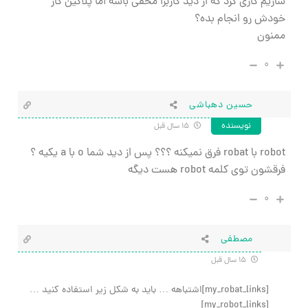
سازیم کاری کرد که از دید کاربرا مخفی باشه اما پلاگین کار
خودش رو انجام بده؟
ممنون
۰
حسین دهباشی
نویسنده
۱۵ سال قبل
robot با robat فرق نمیکنه ؟؟؟ پس از دید شما o با a یکیه ؟
فرقشون توی کلمه robot هست دیگه
۰
مصطفی
۱۵ سال قبل
[my_robat_links]اشتباهه … باید به شکل زیر استفاده کنید …
[my_robot_links]