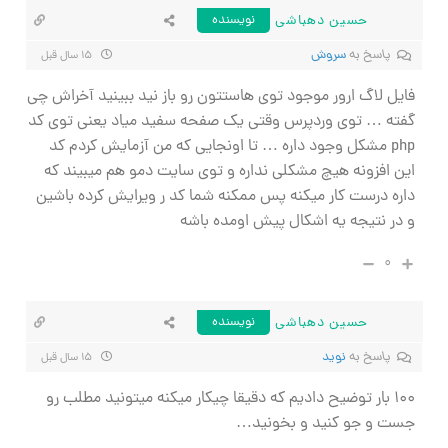
حسین دهباشی
نویسنده
پاسخ به
سروش
۱۵ سال قبل
فایل لاگ ارور موجود توی هاستتون رو باز نید ببینید آخراش چی
گفته … توی وردپرس وقتی یک صفحه سفید میاد یعنی توی کد
php مشکل وجود داره … تا اونجایی که من آزمایش کردم کد
این افزونه هیچ مشکلی نداره و توی سایت دمو هم میبیند که
داره درست کار میکنه پس ممکنه شما کد ر ویرایش کرده باشین
و در نتیجه یه اشکال پیش اومده باشه
۰
حسین دهباشی
نویسنده
پاسخ به
نوید
۱۵ سال قبل
۱۰۰ بار توضیح دادیم که دقیقا چیکار میکنه میتونید مطلب رو
جست و جو کنید و بخونید…