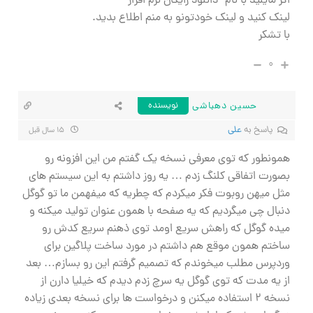
اگر مایلید با نام “دانلود رایگان نرم افزار”
لینک کنید و لینک خودتونو به منم اطلاع بدید.
با تشکر
۰
حسین دهباشی
نویسنده
پاسخ به
علی
۱۵ سال قبل
همونطور که توی معرفی نسخه یک گفتم من این افزونه رو
بصورت اتفاقی کلنگ زدم … یه روز داشتم به این سیستم های
مثل میهن روبوت فکر میکردم که چطریه که میفهمن ما تو گوگل
دنبال چی میگردیم که یه صفحه با همون عنوان تولید میکنه و
میده گوگل که راهش سریع اومد توی ذهنم سریع کدش رو
ساختم همون موقع هم داشتم در مورد ساخت پلاگین برای
وردپرس مطلب میخوندم که تصمیم گرفتم این رو بسازم… بعد
از یه مدت که توی گوگل یه سرچ زدم دیدم که خیلیا دارن از
نسخه ۲ استفاده میکنن و درخواست ها برای نسخه بعدی زیاده