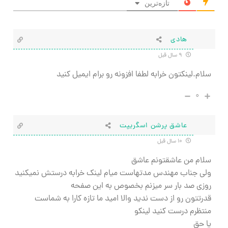
تازه‌ترین
هادی
۹ سال قبل
سلام.لینکتون خرابه لطفا افزونه رو برام ایمیل کنید
۰
عاشق پرشن اسگریپت
۱۰ سال قبل
سلام من عاشقتونم عاشق
ولی جناب مهندس مدتهاست میام لینک خرابه درستش نمیکنید
روزی صد بار سر میزنم بخصوص به این صفحه
قدرتتون رو از دست ندید والا امید ما تازه کارا به شماست
منتظرم درست کنید لینکو
یا حق