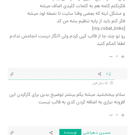
فكرنكنم كلمه هم به كلمات كليدي اضاف ميشه
و مشكل اينه كه بعضي وقتا سايت تا نصفه لود ميشه
فكر كنم بايد از پايه تنظيم بشه من كد
[my_robat_links]
رو تو چند جا از قالب كپي كردم ولي اانگار درست انجامش ندادم
لطفا كمكم كنيد
۰
r.j
۱۵ سال قبل
سلام ببخخشید میشه یکم بیشتر توضیح بدبن برای کارکردن این
افزونه نیازی به اضافه کردن کدی به قالب نیست
۰
حسین دهباشی
نویسنده