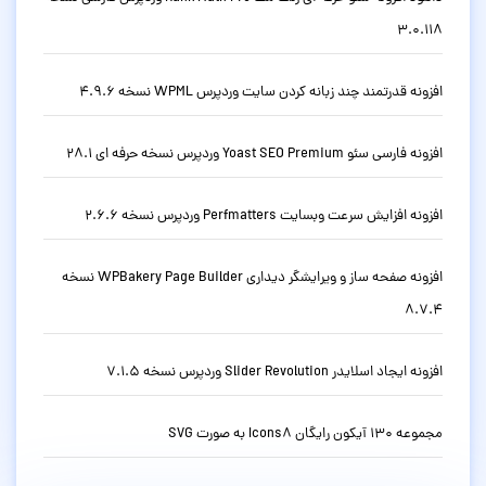
3.0.118
افزونه قدرتمند چند زبانه کردن سایت وردپرس WPML نسخه 4.9.6
افزونه فارسی سئو Yoast SEO Premium وردپرس نسخه حرفه ای 28.1
افزونه افزایش سرعت وبسایت Perfmatters وردپرس نسخه 2.6.6
افزونه صفحه ساز و ویرایشگر دیداری WPBakery Page Builder نسخه
8.7.4
افزونه ایجاد اسلایدر Slider Revolution وردپرس نسخه 7.1.5
مجموعه 130 آیکون رایگان Icons8 به صورت SVG