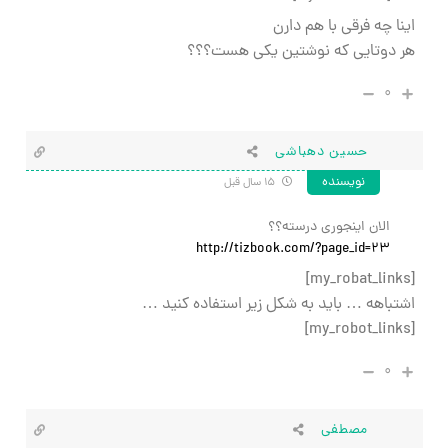
اینا چه فرقی با هم دارن
هر دوتایی که نوشتین یکی هست؟؟؟
۰
حسین دهباشی
نویسنده
۱۵ سال قبل
الان اینجوری درسته؟؟
http://tizbook.com/?page_id=23
[my_robat_links]
اشتباهه … باید به شکل زیر استفاده کنید …
[my_robot_links]
۰
مصطفی