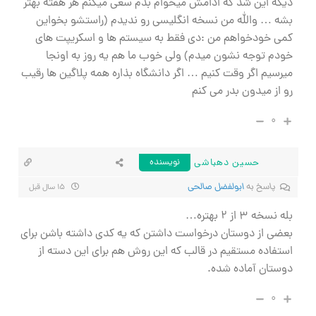
دیگه این شد که ادامش میخوام بدم سعی میکنم هر هفته بهتر
بشه … والله من نسخه انگلیسی رو ندیدم (راستشو بخواین
کمی خودخواهم من :دی فقط به سیستم ها و اسکریپت های
خودم توجه نشون میدم) ولی خوب ما هم یه روز به اونجا
میرسیم اگر وقت کنیم … اگر دانشگاه بذاره همه پلاگین ها رقیب
رو از میدون بدر می کنم
۰
حسین دهباشی
نویسنده
پاسخ به
ابولفضل صالحي
۱۵ سال قبل
بله نسخه ۳ از ۲ بهتره…
بعضی از دوستان درخواست داشتن که یه کدی داشته باشن برای
استفاده مستقیم در قالب که این روش هم برای این دسته از
دوستان آماده شده.
۰