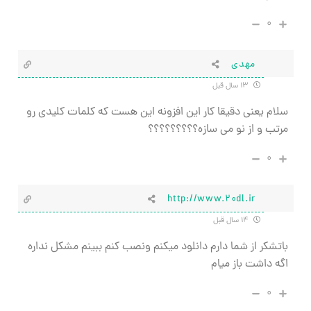
۰
مهدی
۱۳ سال قبل
سلام یعنی دقیقا کار این افزونه این هست که کلمات کلیدی رو
مرتب و از نو می سازه؟؟؟؟؟؟؟؟؟
۰
http://www.20dl.ir
۱۴ سال قبل
باتشكر از شما دارم دانلود ميكنم ونصب كنم ببينم مشكل نداره
اگه داشت باز ميام
۰