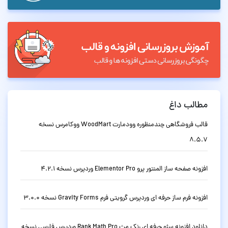
مطالب داغ
قالب فروشگاهی چندمنظوره وودمارت WoodMart ووکامرس نسخه
8.5.7
افزونه صفحه ساز المنتور پرو Elementor Pro وردپرس نسخه 4.2.1
افزونه فرم ساز حرفه ای وردپرس گرویتی فرم Gravity Forms نسخه 3.0.0
دانلود افزونه سئو حرفه ای رنک مث Rank Math Pro وردپرس فارسی نسخه