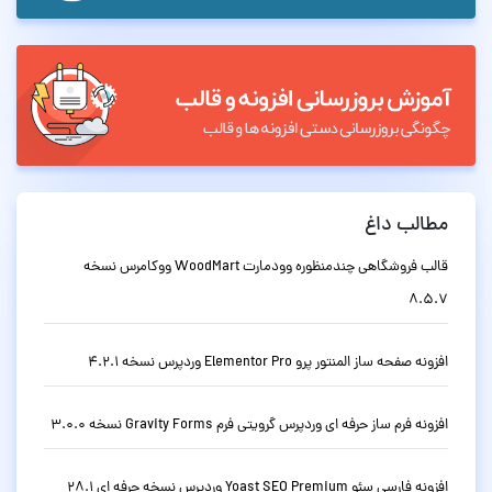
مطالب داغ
قالب فروشگاهی چندمنظوره وودمارت WoodMart ووکامرس نسخه
8.5.7
افزونه صفحه ساز المنتور پرو Elementor Pro وردپرس نسخه 4.2.1
افزونه فرم ساز حرفه ای وردپرس گرویتی فرم Gravity Forms نسخه 3.0.0
افزونه فارسی سئو Yoast SEO Premium وردپرس نسخه حرفه ای 28.1