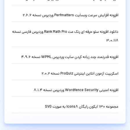
افزونه افزایش سرعت وبسایت Perfmatters وردپرس نسخه 2.6.6
دانلود افزونه سئو حرفه ای رنک مث Rank Math Pro وردپرس فارسی نسخه
3.0.118
افزونه قدرتمند چند زبانه کردن سایت وردپرس WPML نسخه 4.9.6
اسکریپت آزمون آنلاین اینترنتی ProQuiz نسخه 2.0.2
افزونه امنیتی Wordfence Security وردپرس نسخه 8.1.4
مجموعه 130 آیکون رایگان Icons8 به صورت SVG