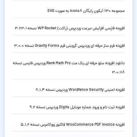
مجموعه 130 آیکون رایگان Icons8 به صورت SVG
افزونه فارسی افزایش سرعت وردپرس (راکت) WP Rocket نسخه 3.23.1
افزونه فرم ساز حرفه ای وردپرس گرویتی فرم Gravity Forms نسخه 3.0.0
دانلود افزونه سئو حرفه ای رنک مث Rank Math Pro وردپرس فارسی نسخه
3.0.118
افزونه امنیتی Wordfence Security وردپرس نسخه 8.1.4
افزونه ثبت نام و ورود شماره موبایل Digits وردپرس نسخه 9.2
افزونه WooCommerce PDF Invoice فاکتور ووکامرس نسخه 5.1.2