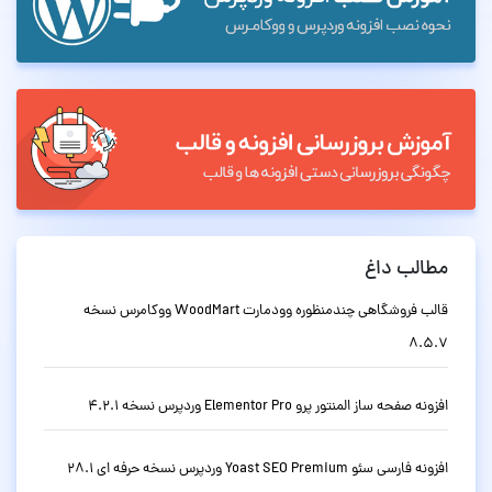
مطالب داغ
قالب فروشگاهی چندمنظوره وودمارت WoodMart ووکامرس نسخه
8.5.7
افزونه صفحه ساز المنتور پرو Elementor Pro وردپرس نسخه 4.2.1
افزونه فارسی سئو Yoast SEO Premium وردپرس نسخه حرفه ای 28.1