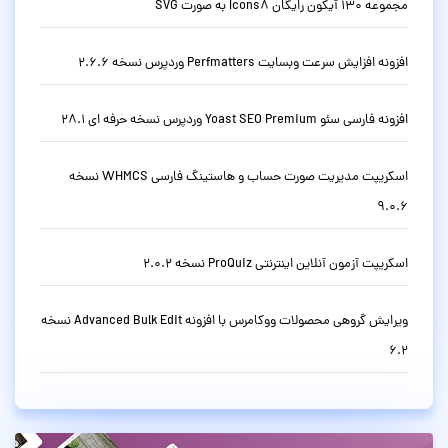
مجموعه 130 آیکون رایگان Icons8 به صورت SVG
افزونه افزایش سرعت وبسایت Perfmatters وردپرس نسخه 2.6.6
افزونه فارسی سئو Yoast SEO Premium وردپرس نسخه حرفه ای 28.1
اسکریپت مدیریت صورت حساب و هاستینگ فارسی WHMCS نسخه
9.0.6
اسکریپت آزمون آنلاین اینترنتی ProQuiz نسخه 2.0.2
ویرایش گروهی محصولات ووکامرس با افزونه Advanced Bulk Edit نسخه
6.2