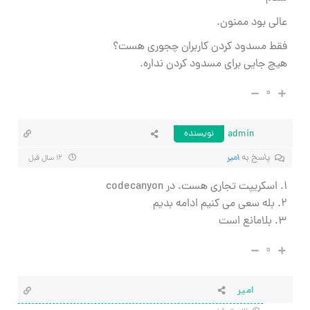
عالی بود ممنون.
فقط مسدود کردن کاربران چجوری هست؟
هیچ جایی برای مسدود کردن نداره.
۰
admin
نویسنده
پاسخ به
امیر
۱۲ سال قبل
1. اسکریپت تجاری هست. در codecanyon
۲. بله سعی می کنیم ادامه بدیم
۳. بلامانع است
۰
امیر