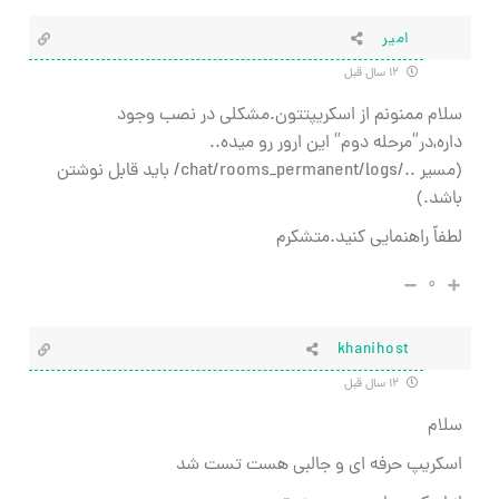
امیر
۱۲ سال قبل
سلام ممنونم از اسکریپتتون.مشکلی در نصب وجود
داره,در”مرحله دوم” این ارور رو میده..
(مسیر ../chat/rooms_permanent/logs/ باید قابل نوشتن
باشد.)
لطفاً راهنمایی کنید.متشکرم
۰
khanihost
۱۲ سال قبل
سلام
اسکریپ حرفه ای و جالبی هست تست شد