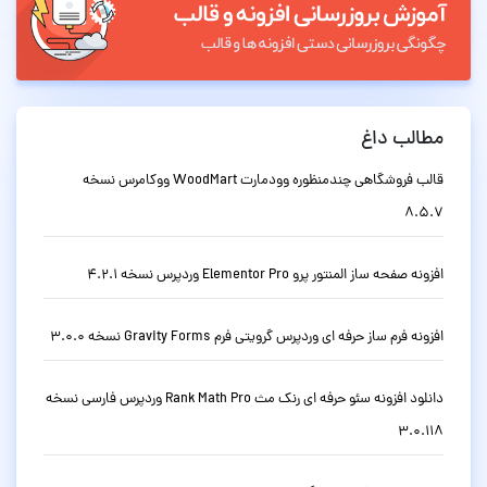
مطالب داغ
قالب فروشگاهی چندمنظوره وودمارت WoodMart ووکامرس نسخه
8.5.7
افزونه صفحه ساز المنتور پرو Elementor Pro وردپرس نسخه 4.2.1
افزونه فرم ساز حرفه ای وردپرس گرویتی فرم Gravity Forms نسخه 3.0.0
دانلود افزونه سئو حرفه ای رنک مث Rank Math Pro وردپرس فارسی نسخه
3.0.118