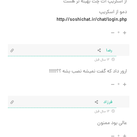
از اسکریپ ات چت بهینه تر هست
دمو از اسکریپ
http://soshichat.ir/chat/login.php
۰
رضا
۱۲ سال قبل
ارور داد که گفت نمیشه نصب بشه ؟؟!!!!!!
۰
فرزاد
۱۲ سال قبل
عالی بود ممنون
۰