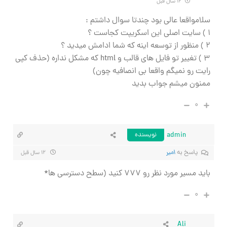
۱۲ سال قبل
سلامواقعا عالی بود چندتا سوال داشتم :
۱ ) سایت اصلی این اسکریپت کجاست ؟
۲ ) منظور از توسعه اینه که شما ادامش میدید ؟
3 ) تغییر تو فایل های قالب و html که مشکل نداره (حذف کپی
رایت رو نمیگم واقعا بی انصافیه چون)
ممنون میشم جواب بدید
۰
admin
نویسنده
پاسخ به
امیر
۱۲ سال قبل
باید مسیر مورد نظر رو ۷۷۷ کنید (سطح دسترسی ها*
۰
Ali