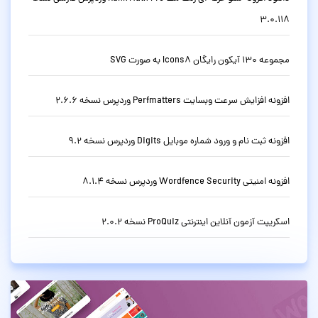
3.0.118
مجموعه 130 آیکون رایگان Icons8 به صورت SVG
افزونه افزایش سرعت وبسایت Perfmatters وردپرس نسخه 2.6.6
افزونه ثبت نام و ورود شماره موبایل Digits وردپرس نسخه 9.2
افزونه امنیتی Wordfence Security وردپرس نسخه 8.1.4
اسکریپت آزمون آنلاین اینترنتی ProQuiz نسخه 2.0.2