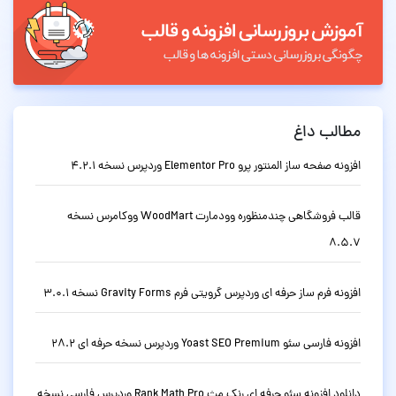
مطالب داغ
افزونه صفحه ساز المنتور پرو Elementor Pro وردپرس نسخه 4.2.1
قالب فروشگاهی چندمنظوره وودمارت WoodMart ووکامرس نسخه
8.5.7
افزونه فرم ساز حرفه ای وردپرس گرویتی فرم Gravity Forms نسخه 3.0.1
افزونه فارسی سئو Yoast SEO Premium وردپرس نسخه حرفه ای 28.2
دانلود افزونه سئو حرفه ای رنک مث Rank Math Pro وردپرس فارسی نسخه