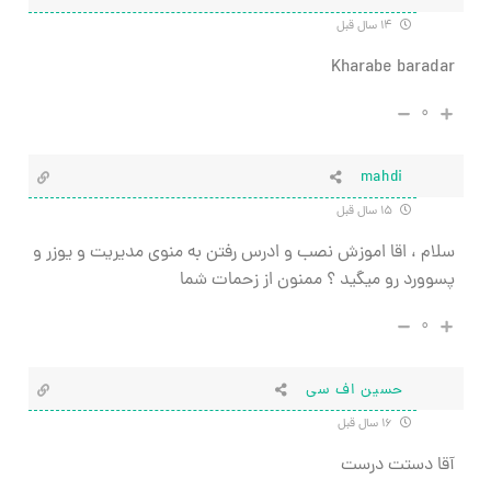
۱۴ سال قبل
Kharabe baradar
۰
mahdi
۱۵ سال قبل
سلام ، اقا اموزش نصب و ادرس رفتن به منوی مدیریت و یوزر و
پسوورد رو میگید ؟ ممنون از زحمات شما
۰
حسین اف سی
۱۶ سال قبل
آقا دستت درست