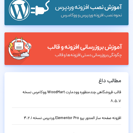
مطالب داغ
قالب فروشگاهی چندمنظوره وودمارت WoodMart ووکامرس نسخه
8.5.7
افزونه صفحه ساز المنتور پرو Elementor Pro وردپرس نسخه 4.2.1