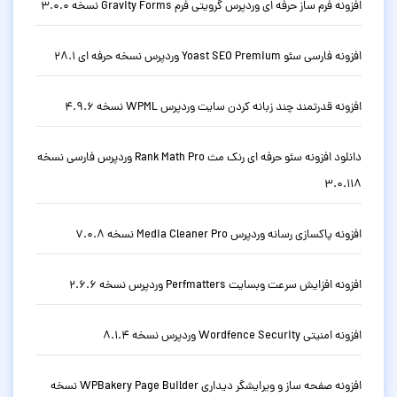
افزونه فرم ساز حرفه ای وردپرس گرویتی فرم Gravity Forms نسخه 3.0.0
افزونه فارسی سئو Yoast SEO Premium وردپرس نسخه حرفه ای 28.1
افزونه قدرتمند چند زبانه کردن سایت وردپرس WPML نسخه 4.9.6
دانلود افزونه سئو حرفه ای رنک مث Rank Math Pro وردپرس فارسی نسخه
3.0.118
افزونه پاکسازی رسانه وردپرس Media Cleaner Pro نسخه 7.0.8
افزونه افزایش سرعت وبسایت Perfmatters وردپرس نسخه 2.6.6
افزونه امنیتی Wordfence Security وردپرس نسخه 8.1.4
افزونه صفحه ساز و ویرایشگر دیداری WPBakery Page Builder نسخه