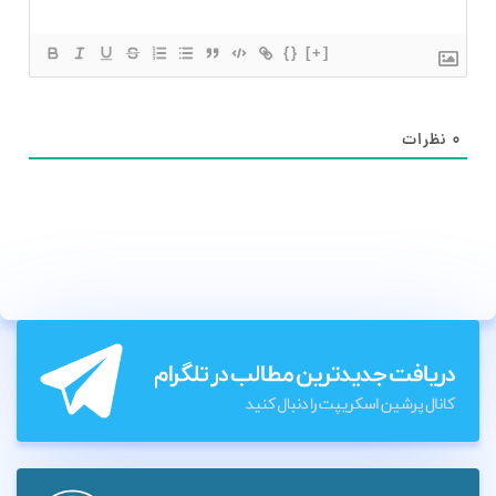
{}
[+]
۰
نظرات