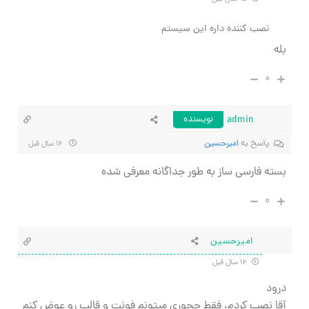
نصب کننده داره این سیستم
بله
۰
admin
نویسنده
پاسخ به
اميرحسين
۱۶ سال قبل
بسته فارسی ساز به طور جداگانه معرفی شده
۰
اميرحسين
۱۶ سال قبل
درود
آقا نصب كردم، فقط چجوري ميتونم فونت و قالب رو عوض كنم