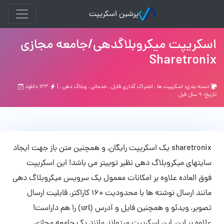
پرشین اسکریپت
اسکریپت میکروبلاگدهی/جامعه مجازی
Sharetronix
دسته بندی:
اسکریپت ها
,
اشتراك گذاري فايل
,
خدماتی
,
وبلاگ دهی
, |
۱۲۳ دانلود
تاریخ: ۹ سال قبل
sharetronix یک اسکریپت رایگان, و همچنین متن باز جهت ایجاد
سایتهای میکروبلاگ دهی نظیر توییتر می باشد! این اسکریپت
فوق العاده علاوه بر امکانات معمول یک سرویس میکروبلاگ دهی
مانند ارسال نوشته ها با محدودیت 160 کاراکتر, قابلیت ارسال
تصویر, ویدئو و همچنین فایل و آدرس (url) را هم داراست!
علاوه بر این, این اسکریپت میتواند مانند یک جامعه مجازی