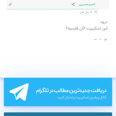
اميرحسين
۱۶ سال قبل
درود
اين اسكريپت الآن فارسيه؟
۰