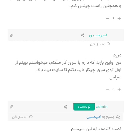
و همچنين راست چينش كنم.
۰
اميرحسين
۱۶ سال قبل
درود
من اولين باريه كه دارم با سرور كار ميكنم، ميخواستم ببينم از
اول توي سرور چيكار بايد بكنم تا سايت بياد بالا.
سپاس
۰
admin
نویسنده
پاسخ به
اميرحسين
۱۶ سال قبل
نصب کننده داره این سیستم