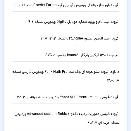
افزونه فرم ساز حرفه ای وردپرس گرویتی فرم Gravity Forms نسخه 3.0.1
افزونه ثبت نام و ورود شماره موبایل Digits وردپرس نسخه 9.2
افزونه جت انجین المنتور JetEngine نسخه 3.8.13.2
مجموعه 130 آیکون رایگان Icons8 به صورت SVG
دانلود افزونه سئو حرفه ای رنک مث Rank Math Pro وردپرس فارسی نسخه
3.0.118
افزونه فارسی سئو Yoast SEO Premium وردپرس نسخه حرفه ای 28.2
افزونه فارسی مدیریت زمینه دلخواه Advanced custom fields وردپرس
نسخه حرفه ای 6.8.7