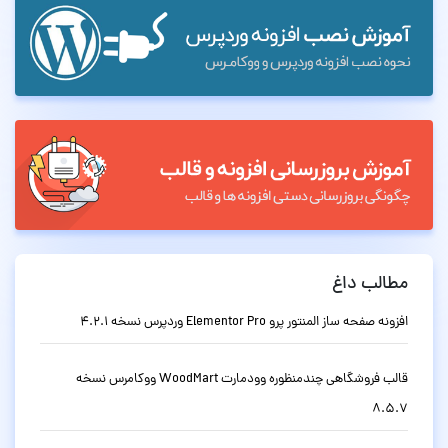
مطالب داغ
افزونه صفحه ساز المنتور پرو Elementor Pro وردپرس نسخه 4.2.1
قالب فروشگاهی چندمنظوره وودمارت WoodMart ووکامرس نسخه
8.5.7