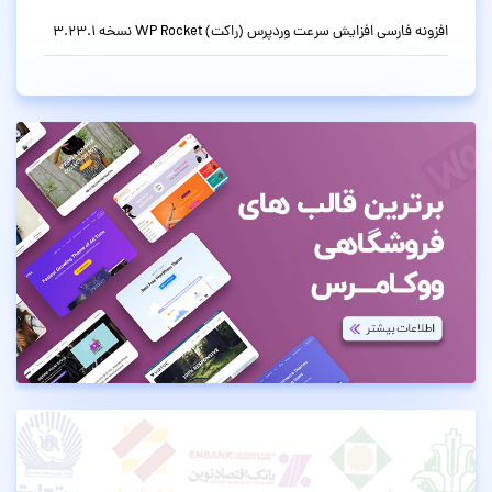
افزونه فارسی افزایش سرعت وردپرس (راکت) WP Rocket نسخه 3.23.1