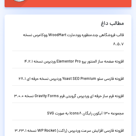
مطالب داغ
قالب فروشگاهی چندمنظوره وودمارت WoodMart ووکامرس نسخه
8.5.7
افزونه صفحه ساز المنتور پرو Elementor Pro وردپرس نسخه 4.2.1
افزونه فارسی سئو Yoast SEO Premium وردپرس نسخه حرفه ای 28.1
افزونه فرم ساز حرفه ای وردپرس گرویتی فرم Gravity Forms نسخه 3.0.0
مجموعه 130 آیکون رایگان Icons8 به صورت SVG
افزونه فارسی افزایش سرعت وردپرس (راکت) WP Rocket نسخه 3.23.1