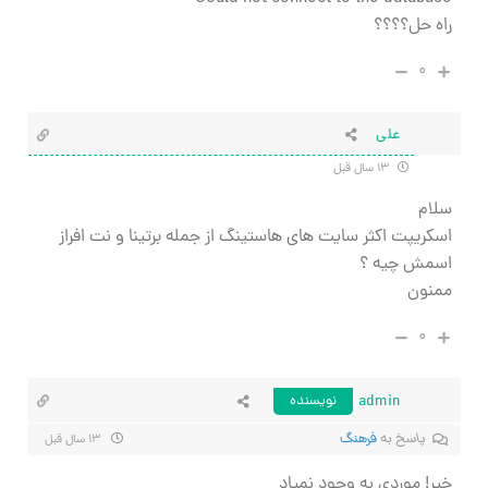
راه حل؟؟؟؟
۰
علی
۱۳ سال قبل
سلام
اسکریپت اکثر سایت های هاستینگ از جمله برتینا و نت افراز
اسمش چیه ؟
ممنون
۰
admin
نویسنده
پاسخ به
فرهنگ
۱۳ سال قبل
خیر! موردی به وجود نمیاد