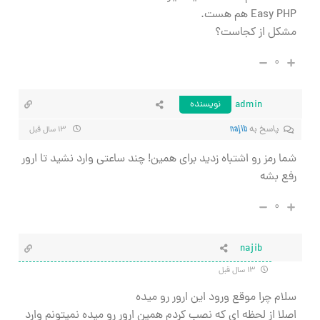
Easy PHP هم هست.
مشکل از کجاست؟
۰
admin
نویسنده
پاسخ به
najib
۱۳ سال قبل
شما رمز رو اشتباه زدید برای همین! چند ساعتی وارد نشید تا ارور
رفع بشه
۰
najib
۱۳ سال قبل
سلام چرا موقع ورود این ارور رو میده
اصلا از لحظه ای که نصب کردم همین ارور رو میده نمیتونم وارد