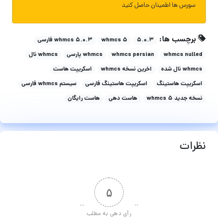
سورس ها اطمینان حاصل کنید
برچسب ها:
۵.۰.۳
whmcs 5
whmcs 5.0.3 فارسی
whmcs nulled
whmcs persian
whmcs پارسی
whmcs نال
whmcs نال شده
اخرین نسخه whmcs
اسکریپت هاست
اسکریپت هاستینگ
اسکریپت هاستینگ فارسی
سیستم whmcs فارسی
نسخه جدید whmcs 5
هاست دهی
هاست رایگان
نظرات
۵
رأی دهی به مطلب