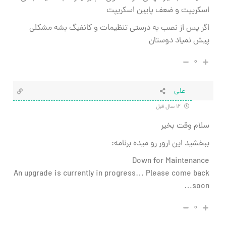
اسکریپت و ضعف پایین اسکریپت
اگر پس از نصب به درستی تنظیمات و کانفیگ بشه مشکلی
پیش نمیاد دوستان
۰
علی
۱۲ سال قبل
سلام وقت بخیر
ببخشید این ارور رو میده برنامه:
Down for Maintenance
An upgrade is currently in progress… Please come back
soon…
۰