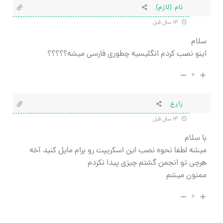
نام (لازم)
۱۴ سال قبل
سلام
اینو نصب کردم انگلیسیه چطوری فارسی میشه؟؟؟؟؟
۰
زارع
۱۴ سال قبل
با سلام
میشه لطفا نحوه نصب این اسکریپت رو برام مایل کنید آخه
هرچی تو انجمن گشتم چیزی پیدا نکردم
ممنون میشم
۰