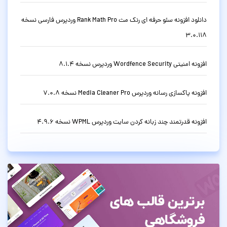
دانلود افزونه سئو حرفه ای رنک مث Rank Math Pro وردپرس فارسی نسخه
3.0.118
افزونه امنیتی Wordfence Security وردپرس نسخه 8.1.4
افزونه پاکسازی رسانه وردپرس Media Cleaner Pro نسخه 7.0.8
افزونه قدرتمند چند زبانه کردن سایت وردپرس WPML نسخه 4.9.6