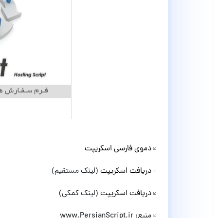
دموی فارسی اسکریپت
دریافت اسکریپت
(لینک مستقیم)
دریافت اسکریپت
(لینک کمکی)
منبع: www.PersianScript.ir