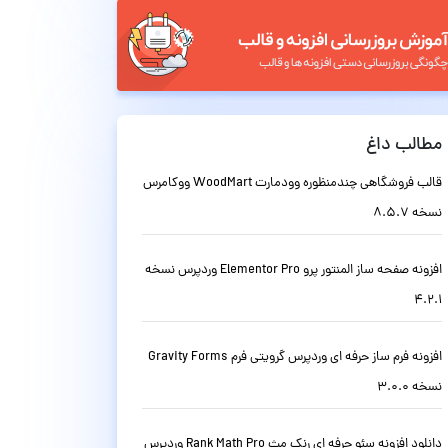
مطالب داغ
قالب فروشگاهی چندمنظوره وودمارت WoodMart ووکامرس
نسخه 8.5.7
افزونه صفحه ساز المنتور پرو Elementor Pro وردپرس نسخه
4.2.1
افزونه فرم ساز حرفه ای وردپرس گرویتی فرم Gravity Forms
نسخه 3.0.0
دانلود افزونه سئو حرفه ای رنک مث Rank Math Pro وردپرس