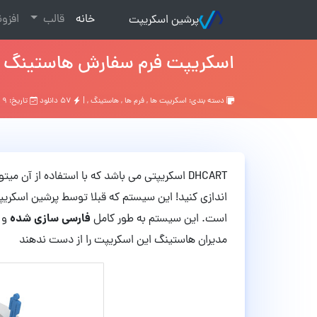
(current)
خانه
قالب
افزو
پرشین اسکریپت
اسکریپت فرم سفارش هاستینگ و
دسته بندی:
اسکریپت ها
,
فرم ها
,
هاستينگ
, |
۵۷ دانلود
تاریخ: ۹ سال قبل
DHCART اسکریپتی می باشد که با استفاده از آن
اندازی کنید! این سیستم که قبلا توسط پرشین اسکریپت
فارسی سازی شده
است. این سیستم به طور کامل
مدیران هاستینگ این اسکریپت را از دست ندهند