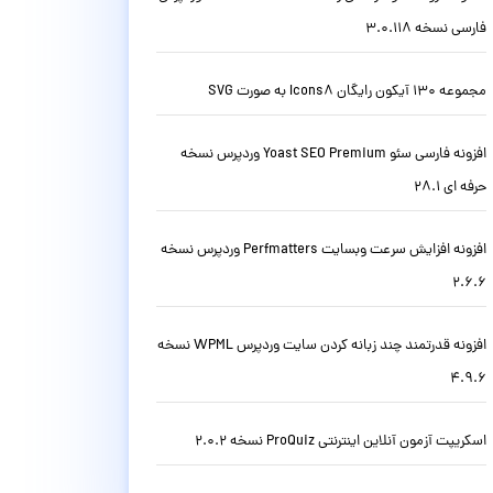
فارسی نسخه 3.0.118
مجموعه 130 آیکون رایگان Icons8 به صورت SVG
افزونه فارسی سئو Yoast SEO Premium وردپرس نسخه
حرفه ای 28.1
افزونه افزایش سرعت وبسایت Perfmatters وردپرس نسخه
2.6.6
افزونه قدرتمند چند زبانه کردن سایت وردپرس WPML نسخه
4.9.6
اسکریپت آزمون آنلاین اینترنتی ProQuiz نسخه 2.0.2