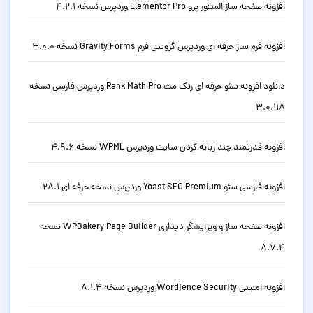
افزونه صفحه ساز المنتور پرو Elementor Pro وردپرس نسخه 4.2.1
افزونه فرم ساز حرفه ای وردپرس گرویتی فرم Gravity Forms نسخه 3.0.0
دانلود افزونه سئو حرفه ای رنک مث Rank Math Pro وردپرس فارسی نسخه
3.0.118
افزونه قدرتمند چند زبانه کردن سایت وردپرس WPML نسخه 4.9.6
افزونه فارسی سئو Yoast SEO Premium وردپرس نسخه حرفه ای 28.1
افزونه صفحه ساز و ویرایشگر دیداری WPBakery Page Builder نسخه
8.7.4
افزونه امنیتی Wordfence Security وردپرس نسخه 8.1.4