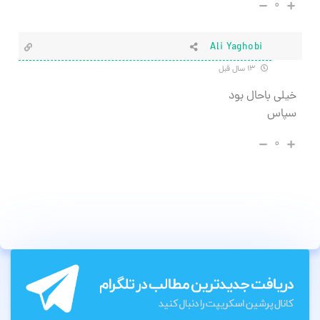
۰
Ali Yaghobi
۱۳ سال قبل
خیلی باحال بود
سپاس
۰