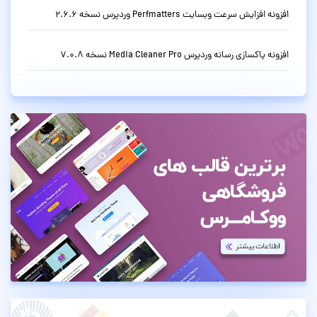
افزونه افزایش سرعت وبسایت Perfmatters وردپرس نسخه 2.6.6
افزونه پاکسازی رسانه وردپرس Media Cleaner Pro نسخه 7.0.8