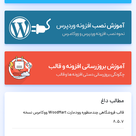
مطالب داغ
قالب فروشگاهی چندمنظوره وودمارت WoodMart ووکامرس نسخه
8.5.7