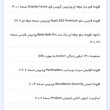
افزونه فرم ساز حرفه ای وردپرس گرویتی فرم Gravity Forms نسخه 3.0.1
افزونه فارسی سئو Yoast SEO Premium وردپرس نسخه حرفه ای 28.2
دانلود افزونه سئو حرفه ای رنک مث Rank Math Pro وردپرس فارسی نسخه
3.0.118
مجموعه 130 آیکون رایگان Icons8 به صورت SVG
افزونه افزایش سرعت وبسایت Perfmatters وردپرس نسخه 2.6.6
افزونه امنیتی Wordfence Security وردپرس نسخه 8.1.4
اسکریپت آزمون آنلاین اینترنتی ProQuiz نسخه 2.0.2