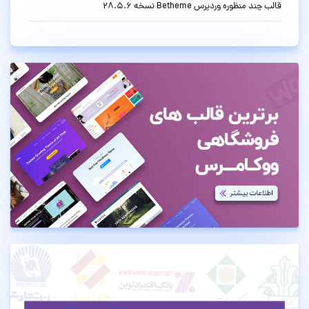
قالب چند منظوره وردپرس Betheme نسخه 28.5.6