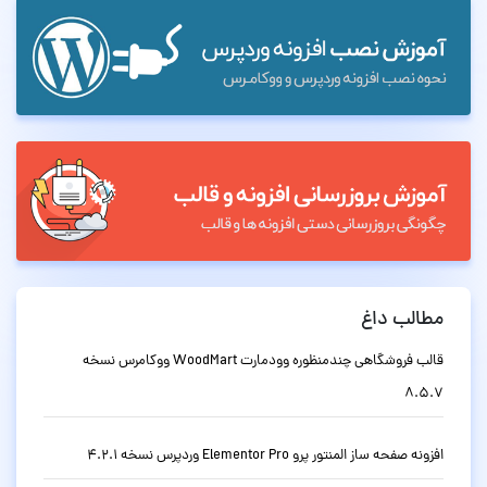
مطالب داغ
قالب فروشگاهی چندمنظوره وودمارت WoodMart ووکامرس نسخه
8.5.7
افزونه صفحه ساز المنتور پرو Elementor Pro وردپرس نسخه 4.2.1