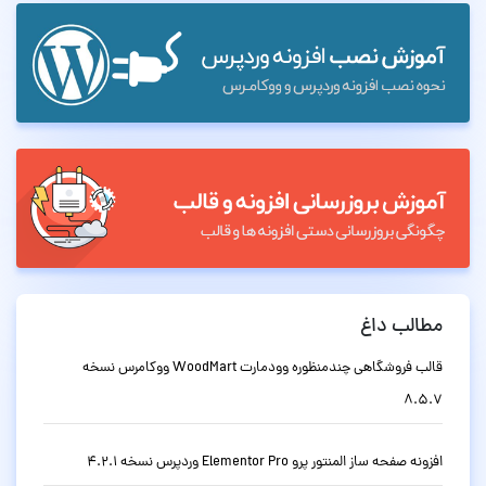
مطالب داغ
قالب فروشگاهی چندمنظوره وودمارت WoodMart ووکامرس نسخه
8.5.7
افزونه صفحه ساز المنتور پرو Elementor Pro وردپرس نسخه 4.2.1