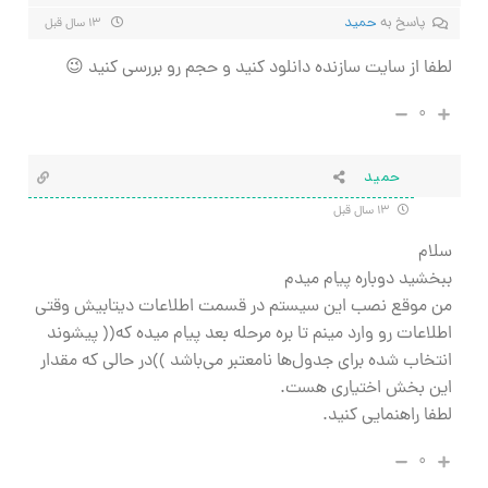
پاسخ به
حميد
۱۳ سال قبل
لطفا از سایت سازنده دانلود کنید و حجم رو بررسی کنید 😉
۰
حميد
۱۳ سال قبل
سلام
ببخشيد دوباره پيام ميدم
من موقع نصب اين سيستم در قسمت اطلاعات ديتابيش وقتي
اطلاعات رو وارد مينم تا بره مرحله بعد پيام ميده كه(( پیشوند
انتخاب شده برای جدول‌ها نامعتبر می‌باشد ))در حالي كه مقدار
اين بخش اختياري هست.
لطفا راهنمايي كنيد.
۰