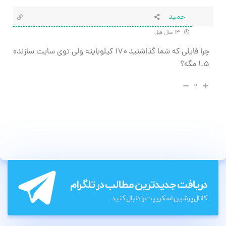
حميد
۱۳ سال قبل
چرا فايلي كه شما گذاشتيد ۱۷۰ كيلوبايته ولي توي سايت سازنده
۱.۵ مگه؟
۰