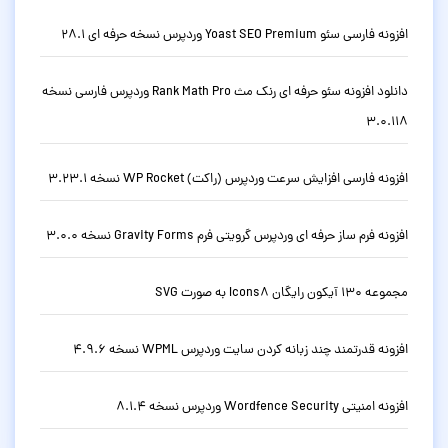
افزونه فارسی سئو Yoast SEO Premium وردپرس نسخه حرفه ای 28.1
دانلود افزونه سئو حرفه ای رنک مث Rank Math Pro وردپرس فارسی نسخه
3.0.118
افزونه فارسی افزایش سرعت وردپرس (راکت) WP Rocket نسخه 3.23.1
افزونه فرم ساز حرفه ای وردپرس گرویتی فرم Gravity Forms نسخه 3.0.0
مجموعه 130 آیکون رایگان Icons8 به صورت SVG
افزونه قدرتمند چند زبانه کردن سایت وردپرس WPML نسخه 4.9.6
افزونه امنیتی Wordfence Security وردپرس نسخه 8.1.4