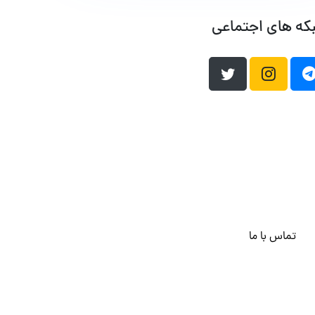
که های اجتماعی
تماس با ما
هاست وردپرس
فراداده