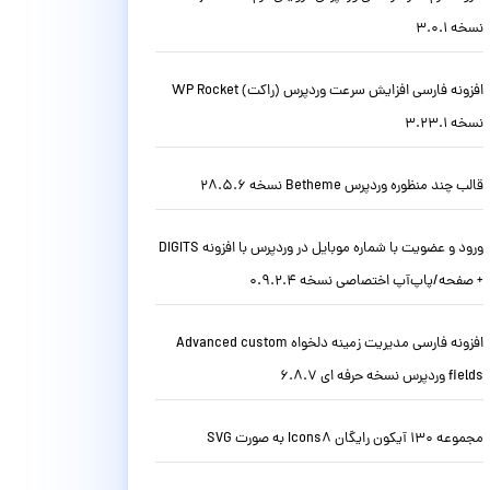
نسخه 3.0.1
افزونه فارسی افزایش سرعت وردپرس (راکت) WP Rocket
نسخه 3.23.1
قالب چند منظوره وردپرس Betheme نسخه 28.5.6
ورود و عضویت با شماره موبایل در وردپرس با افزونه DIGITS
+ صفحه/پاپ‌آپ اختصاصی نسخه 0.9.2.4
افزونه فارسی مدیریت زمینه دلخواه Advanced custom
fields وردپرس نسخه حرفه ای 6.8.7
مجموعه 130 آیکون رایگان Icons8 به صورت SVG