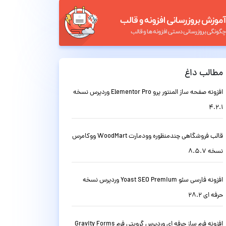
مطالب داغ
افزونه صفحه ساز المنتور پرو Elementor Pro وردپرس نسخه
4.2.1
قالب فروشگاهی چندمنظوره وودمارت WoodMart ووکامرس
نسخه 8.5.7
افزونه فارسی سئو Yoast SEO Premium وردپرس نسخه
حرفه ای 28.2
افزونه فرم ساز حرفه ای وردپرس گرویتی فرم Gravity Forms