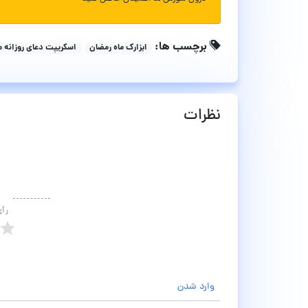
برچسب ها:
ابزارک ماه رمضان
اسکریپت دعای روزانه م
نظرات
رأ
وارد شدن