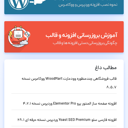
مطالب داغ
قالب فروشگاهی چندمنظوره وودمارت WoodMart ووکامرس نسخه
8.5.7
افزونه صفحه ساز المنتور پرو Elementor Pro وردپرس نسخه 4.2.1
افزونه فارسی سئو Yoast SEO Premium وردپرس نسخه حرفه ای 28.1