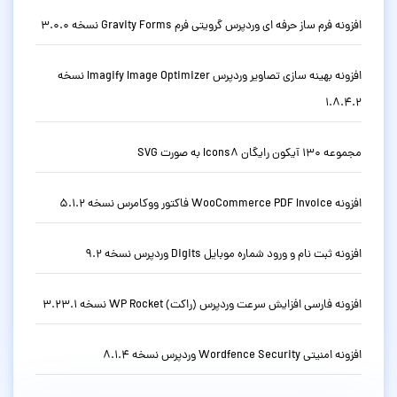
افزونه فرم ساز حرفه ای وردپرس گرویتی فرم Gravity Forms نسخه 3.0.0
افزونه بهینه سازی تصاویر وردپرس Imagify Image Optimizer نسخه
1.8.4.2
مجموعه 130 آیکون رایگان Icons8 به صورت SVG
افزونه WooCommerce PDF Invoice فاکتور ووکامرس نسخه 5.1.2
افزونه ثبت نام و ورود شماره موبایل Digits وردپرس نسخه 9.2
افزونه فارسی افزایش سرعت وردپرس (راکت) WP Rocket نسخه 3.23.1
افزونه امنیتی Wordfence Security وردپرس نسخه 8.1.4