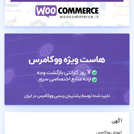
آگهی
آموزش ووکامرس