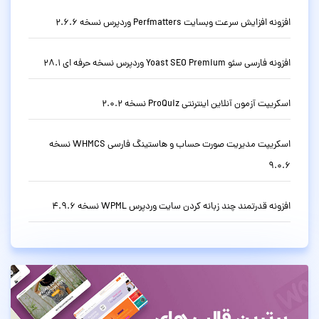
افزونه افزایش سرعت وبسایت Perfmatters وردپرس نسخه 2.6.6
افزونه فارسی سئو Yoast SEO Premium وردپرس نسخه حرفه ای 28.1
اسکریپت آزمون آنلاین اینترنتی ProQuiz نسخه 2.0.2
اسکریپت مدیریت صورت حساب و هاستینگ فارسی WHMCS نسخه
9.0.6
افزونه قدرتمند چند زبانه کردن سایت وردپرس WPML نسخه 4.9.6