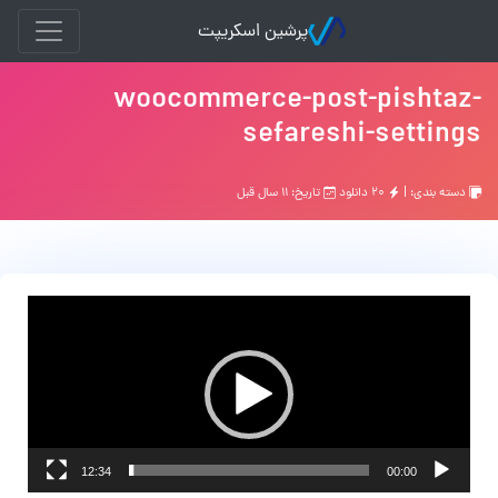
پرشین اسکریپت
woocommerce-post-pishtaz-
sefareshi-settings
دسته بندی: |
۲۰ دانلود
تاریخ: ۱۱ سال قبل
نمایشگر
ویدیو
12:34
00:00