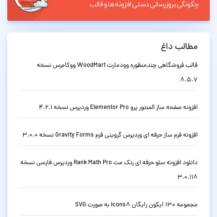
مطالب داغ
قالب فروشگاهی چندمنظوره وودمارت WoodMart ووکامرس نسخه
8.5.7
افزونه صفحه ساز المنتور پرو Elementor Pro وردپرس نسخه 4.2.1
افزونه فرم ساز حرفه ای وردپرس گرویتی فرم Gravity Forms نسخه 3.0.0
دانلود افزونه سئو حرفه ای رنک مث Rank Math Pro وردپرس فارسی نسخه
3.0.118
مجموعه 130 آیکون رایگان Icons8 به صورت SVG