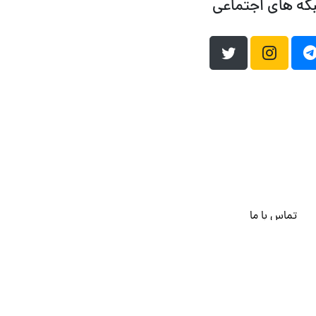
که های اجتماعی
تماس با ما
هاست وردپرس
فراداده