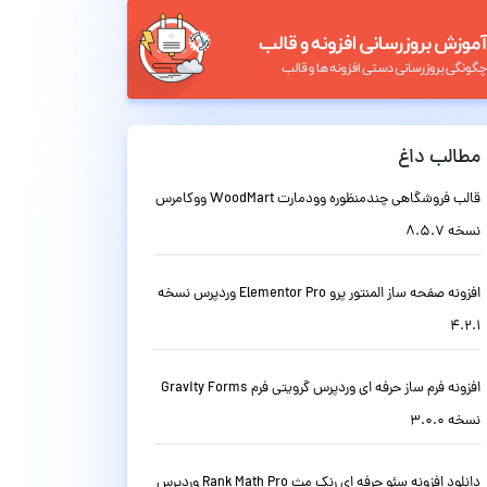
مطالب داغ
قالب فروشگاهی چندمنظوره وودمارت WoodMart ووکامرس
نسخه 8.5.7
افزونه صفحه ساز المنتور پرو Elementor Pro وردپرس نسخه
4.2.1
افزونه فرم ساز حرفه ای وردپرس گرویتی فرم Gravity Forms
نسخه 3.0.0
دانلود افزونه سئو حرفه ای رنک مث Rank Math Pro وردپرس