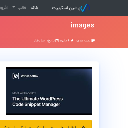
(current)
خانه
قالب
افزو
پرشین اسکریپت
images
دسته بندی: |
۶ دانلود
تاریخ: ۱ سال قبل