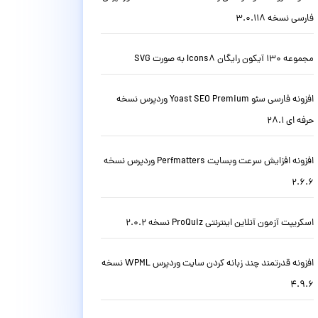
فارسی نسخه 3.0.118
مجموعه 130 آیکون رایگان Icons8 به صورت SVG
افزونه فارسی سئو Yoast SEO Premium وردپرس نسخه
حرفه ای 28.1
افزونه افزایش سرعت وبسایت Perfmatters وردپرس نسخه
2.6.6
اسکریپت آزمون آنلاین اینترنتی ProQuiz نسخه 2.0.2
افزونه قدرتمند چند زبانه کردن سایت وردپرس WPML نسخه
4.9.6