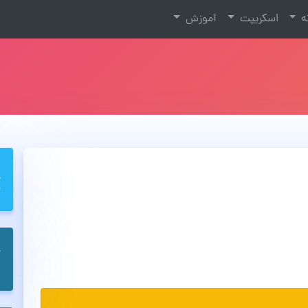
نه
اسکریپت
آموزش