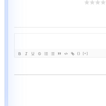
{}
[+]