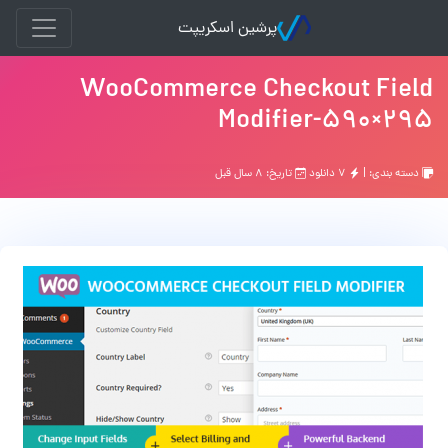
پرشین اسکریپت
WooCommerce Checkout Field
Modifier-590×295
دسته بندی: |
۷ دانلود
تاریخ: ۸ سال قبل