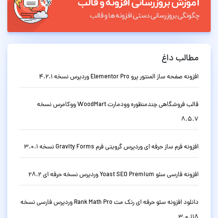
مطالب داغ
افزونه صفحه ساز المنتور پرو Elementor Pro وردپرس نسخه 4.2.1
قالب فروشگاهی چندمنظوره وودمارت WoodMart ووکامرس نسخه
8.5.7
افزونه فرم ساز حرفه ای وردپرس گرویتی فرم Gravity Forms نسخه 3.0.1
افزونه فارسی سئو Yoast SEO Premium وردپرس نسخه حرفه ای 28.2
دانلود افزونه سئو حرفه ای رنک مث Rank Math Pro وردپرس فارسی نسخه
3.0.118