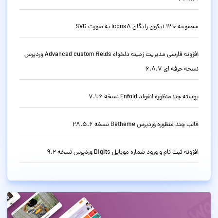
مجموعه 130 آیکون رایگان Icons8 به صورت SVG
افزونه فارسی مدیریت زمینه دلخواه Advanced custom fields وردپرس
نسخه حرفه ای 6.8.7
پوسته چندمنظوره انفولد Enfold نسخه 7.1.6
قالب چند منظوره وردپرس Betheme نسخه 28.5.6
افزونه ثبت نام و ورود شماره موبایل Digits وردپرس نسخه 9.2