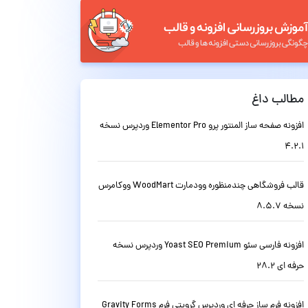
مطالب داغ
افزونه صفحه ساز المنتور پرو Elementor Pro وردپرس نسخه
4.2.1
قالب فروشگاهی چندمنظوره وودمارت WoodMart ووکامرس
نسخه 8.5.7
افزونه فارسی سئو Yoast SEO Premium وردپرس نسخه
حرفه ای 28.2
افزونه فرم ساز حرفه ای وردپرس گرویتی فرم Gravity Forms