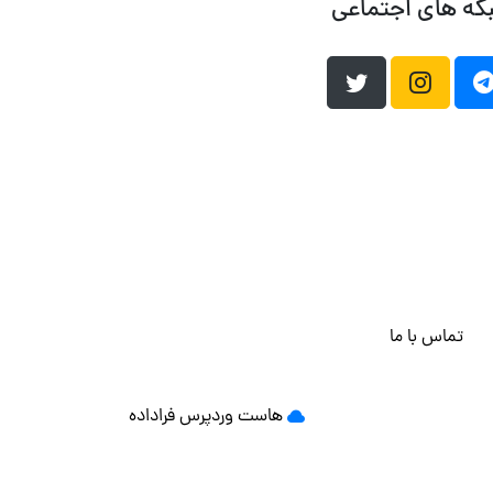
که های اجتماعی
تماس با ما
هاست وردپرس
فراداده