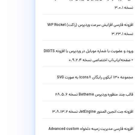
نسخه 3.0.1
افزونه فارسی افزایش سرعت وردپرس (راکت) WP Rocket
نسخه 3.23.1
ورود و عضویت با شماره موبایل در وردپرس با افزونه DIGITS
+ صفحه/پاپ‌آپ اختصاصی نسخه 0.9.2.4
مجموعه 130 آیکون رایگان Icons8 به صورت SVG
قالب چند منظوره وردپرس Betheme نسخه 28.5.6
افزونه جت انجین المنتور JetEngine نسخه 3.8.13.2
افزونه فارسی مدیریت زمینه دلخواه Advanced custom