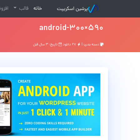
(current)
خانه
قالب
افزو
پرشین اسکریپت
590×300-android
دسته بندی: |
۲۷ دانلود
تاریخ: ۳ سال قبل