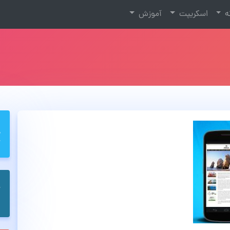
نه
اسکریپت
آموزش