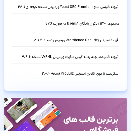
افزونه فارسی سئو Yoast SEO Premium وردپرس نسخه حرفه ای 28.1
مجموعه 130 آیکون رایگان Icons8 به صورت SVG
افزونه امنیتی Wordfence Security وردپرس نسخه 8.1.4
افزونه قدرتمند چند زبانه کردن سایت وردپرس WPML نسخه 4.9.6
اسکریپت آزمون آنلاین اینترنتی ProQuiz نسخه 2.0.2