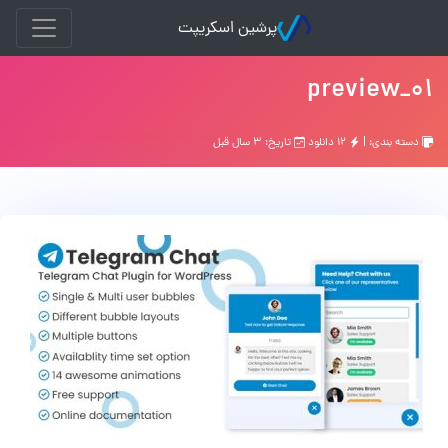
پرشین اسکریپت
01_preview
دسته بندی: |
۱۲ دانلود
تاریخ: ۳ سال قبل