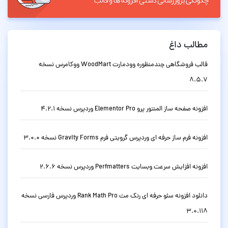
مطالب داغ
قالب فروشگاهی چندمنظوره وودمارت WoodMart ووکامرس نسخه
8.5.7
افزونه صفحه ساز المنتور پرو Elementor Pro وردپرس نسخه 4.2.1
افزونه فرم ساز حرفه ای وردپرس گرویتی فرم Gravity Forms نسخه 3.0.0
افزونه افزایش سرعت وبسایت Perfmatters وردپرس نسخه 2.6.6
دانلود افزونه سئو حرفه ای رنک مث Rank Math Pro وردپرس فارسی نسخه
3.0.118