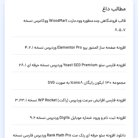
مطالب داغ
قالب فروشگاهی چندمنظوره وودمارت WoodMart ووکامرس نسخه
8.5.7
افزونه صفحه ساز المنتور پرو Elementor Pro وردپرس نسخه 4.2.1
افزونه فارسی سئو Yoast SEO Premium وردپرس نسخه حرفه ای 28.1
مجموعه 130 آیکون رایگان Icons8 به صورت SVG
افزونه فارسی افزایش سرعت وردپرس (راکت) WP Rocket نسخه 3.23.1
افزونه ثبت نام و ورود شماره موبایل Digits وردپرس نسخه 9.2
دانلود افزونه سئو حرفه ای رنک مث Rank Math Pro وردپرس فارسی نسخه